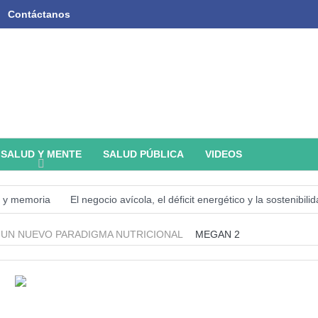
Contáctanos
SALUD Y MENTE
SALUD PÚBLICA
VIDEOS
s y memoria
El negocio avícola, el déficit energético y la sostenibi
a y Nutrición en el Mundo (SOFI) 2025: ¿Realidad estadística o espej
: UN NUEVO PARADIGMA NUTRICIONAL
MEGAN 2
ficial Tercer artículo: El futuro “ilimitado” de la Inteligencia Artificial
Academia de Ciencias Físicas, Matemáticas y Naturales (ACFIMAN)
tificial. Segundo artículo: ¿Qué aporta la tradición budista a esta discu