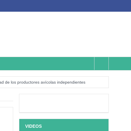
lidad de los productores avícolas independientes
ismo numérico?
¿Qué sabemos de los alimentos ultraprocesados?
VIDEOS
sión?
¿Los veinte años de regalo?