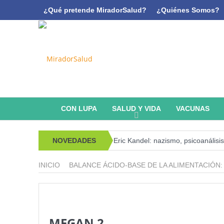
¿Qué pretende MiradorSalud?
¿Quiénes Somos?
CON LUPA
SALUD Y VIDA
VACUNAS
NOVEDADES
Eric Kandel: nazismo, psicoanálisi
Estado de la Seguridad Alimentari
INICIO
BALANCE ÁCIDO-BASE DE LA ALIMENTACIÓN
Serie: Consciencia e Inteligencia Arti
¿Los 20 años de regalo? Parte II
Serie: Consciencia e Inteligencia Ar
MEGAN 2