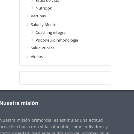
Estilo de Vida
Nutricion
Vacunas
Salud y Mente
Coaching integral
Psiconeuroinmonologia
Salud Publica
Videos
Nuestra misión
Nuestra misión primordial es estimular una actitud
proactiva hacia una vida saludable, como individuos y
como sociedad, mediante la difusión de información al