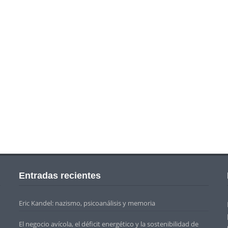
Entradas recientes
Eric Kandel: nazismo, psicoanálisis y memoria
El negocio avícola, el déficit energético y la sostenibilidad de