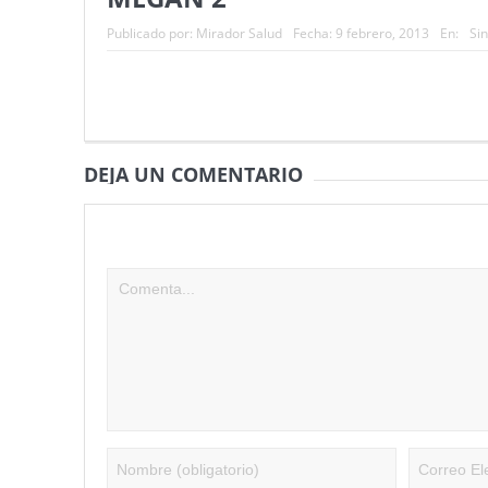
Nuevas noticias sobre las dietas v
Publicado por:
Mirador Salud
Fecha:
9 febrero, 2013
En:
Si
DEJA UN COMENTARIO
Tu dirección de correo electrónico no será publicad