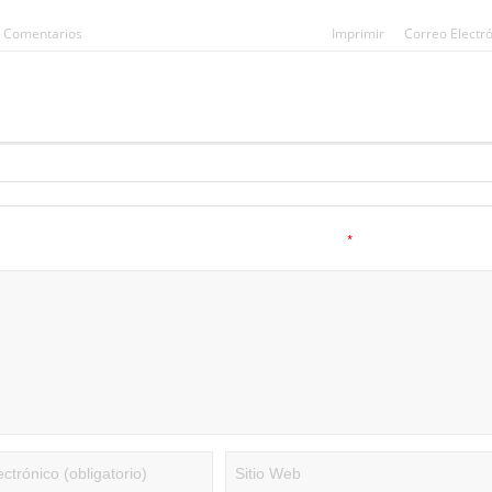
egetarianas y el riesgo de cáncer
n Comentarios
Imprimir
Correo Electr
*
a.
Los campos obligatorios están marcados con