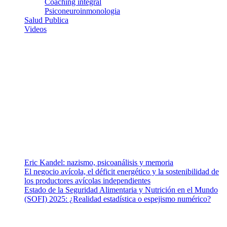
Coaching integral
Psiconeuroinmonologia
Salud Publica
Videos
¿Quiénes somos?
Somos un equipo de investigadores, profesionales de la salud y
ramas afines y de la comunicación comprometidos con la promoción
de una salud responsable. El sitio web MiradorSalud cuenta con un
equipo de colaboradores con ética, sentido crítico y responsabilidad
para abordar los temas fundamentales de nuestra página: Salud y
Vida (estilo de vida y nutrición), Vacunas, Salud Pública y Salud
Mental.
Entradas recientes
Eric Kandel: nazismo, psicoanálisis y memoria
El negocio avícola, el déficit energético y la sostenibilidad de
los productores avícolas independientes
Estado de la Seguridad Alimentaria y Nutrición en el Mundo
(SOFI) 2025: ¿Realidad estadística o espejismo numérico?
Nuestra misión