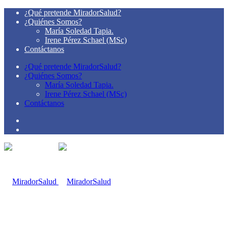
¿Qué pretende MiradorSalud?
¿Quiénes Somos?
María Soledad Tapia.
Irene Pérez Schael (MSc)
Contáctanos
¿Qué pretende MiradorSalud?
¿Quiénes Somos?
María Soledad Tapia.
Irene Pérez Schael (MSc)
Contáctanos