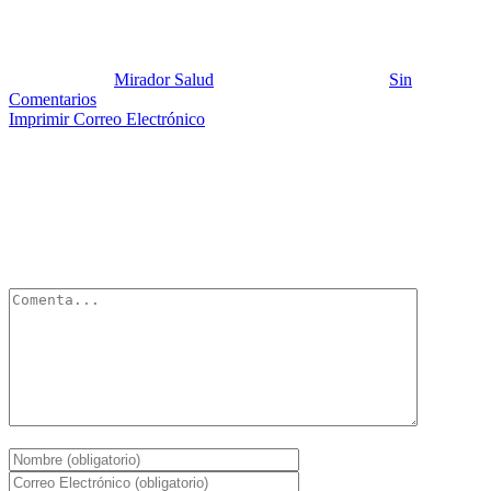
malaria
Publicado por:
Mirador Salud
Fecha:
29 abril, 2012
En:
Sin
Comentarios
Imprimir
Correo Electrónico
Deja un Comentario
Tu dirección de correo electrónico no será publicada.
Los campos
obligatorios están marcados con
*