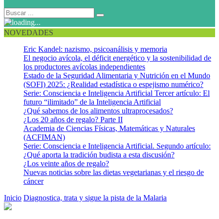
NOVEDADES
Eric Kandel: nazismo, psicoanálisis y memoria
El negocio avícola, el déficit energético y la sostenibilidad de
los productores avícolas independientes
Estado de la Seguridad Alimentaria y Nutrición en el Mundo
(SOFI) 2025: ¿Realidad estadística o espejismo numérico?
Serie: Consciencia e Inteligencia Artificial Tercer artículo: El
futuro “ilimitado” de la Inteligencia Artificial
¿Qué sabemos de los alimentos ultraprocesados?
¿Los 20 años de regalo? Parte II
Academia de Ciencias Físicas, Matemáticas y Naturales
(ACFIMAN)
Serie: Consciencia e Inteligencia Artificial. Segundo artículo:
¿Qué aporta la tradición budista a esta discusión?
¿Los veinte años de regalo?
Nuevas noticias sobre las dietas vegetarianas y el riesgo de
cáncer
Inicio
Diagnostica, trata y sigue la pista de la Malaria
malaria