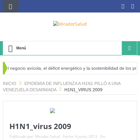
Menú
l negocio avícola, el déficit energético y la sostenibilidad de los produ
iesgo de cáncer
INICIO
EPIDEMIA DE INFLUENZA A H1N1 PILLÓ A UNA
VENEZUELA DESARMADA
H1N1_VIRUS 2009
H1N1_virus 2009
Publicado por:
Mirador Salud
Fecha:
4 junio, 2013
En: