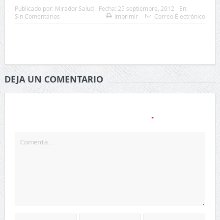
Publicado por:
Mirador Salud
Fecha:
25 septiembre, 2012
En:
Sin Comentarios
Imprimir
Correo Electrónico
DEJA UN COMENTARIO
Tu dirección de correo electrónico no será publicada.
Los
*
campos obligatorios están marcados con