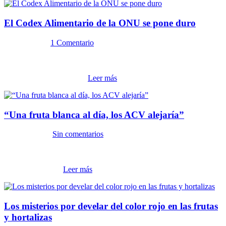
El Codex Alimentario de la ONU se pone duro
10 julio, 2012
1 Comentario
El 4 de julio de 2012 se dio oficialmente la noticia que la Comisión
del Codex Alimentario (CCA) de la ONU estableció nuevas
normas, entre las que se...
Leer más
“Una fruta blanca al día, los ACV alejaría”
12 junio, 2012
Sin comentarios
La prestigiosa revista Stroke editorializó en septiembre de 2011
sobre el consumo de frutas y hortalizas (F&H) blancas y un menor
riesgo de accide...
Leer más
Los misterios por develar del color rojo en las frutas
y hortalizas