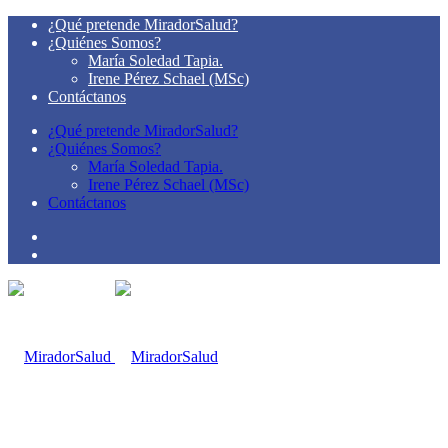
¿Qué pretende MiradorSalud?
¿Quiénes Somos?
María Soledad Tapia.
Irene Pérez Schael (MSc)
Contáctanos
¿Qué pretende MiradorSalud?
¿Quiénes Somos?
María Soledad Tapia.
Irene Pérez Schael (MSc)
Contáctanos