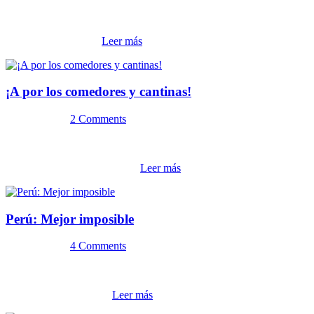
¿Sabía usted que muchas investigaciones han mostrado una relación
inversa entre el consumo de Frutas y Hortalizas (F&H) y el de
tabaco? Un estudio...
Leer más
¡A por los comedores y cantinas!
24 julio, 2012
2 Comments
El 26 de enero de 2012 se publicaron en el Federal Register,
“Gaceta Oficial” de Estados Unidos, las Normas Nutricionales
definitivas para los Program...
Leer más
Perú: Mejor imposible
17 julio, 2012
4 Comments
“La comida peruana: Nueva plataforma para una alimentación
saludable”. Este es sin duda un título formidable en referencia a una
gastronomía regional,...
Leer más