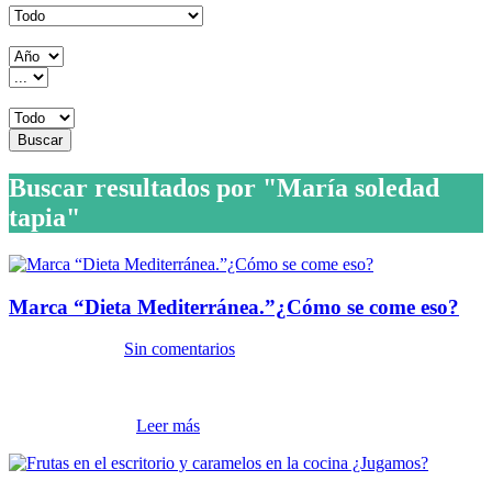
Fecha:
Filtrar Por:
Buscar
Buscar resultados por "María soledad
tapia"
Marca “Dieta Mediterránea.”¿Cómo se come eso?
21 agosto, 2012
Sin comentarios
¿Conocía usted que existe un cuestionario de 14 preguntas que hace
una estimación rápida de la calidad de su patrón dietético global
(dieta), de acuer...
Leer más