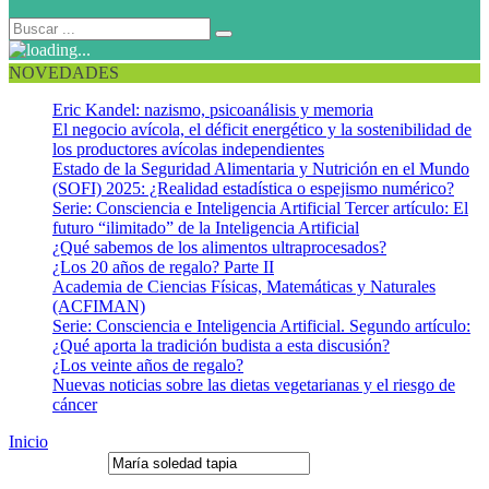
NOVEDADES
Eric Kandel: nazismo, psicoanálisis y memoria
El negocio avícola, el déficit energético y la sostenibilidad de
los productores avícolas independientes
Estado de la Seguridad Alimentaria y Nutrición en el Mundo
(SOFI) 2025: ¿Realidad estadística o espejismo numérico?
Serie: Consciencia e Inteligencia Artificial Tercer artículo: El
futuro “ilimitado” de la Inteligencia Artificial
¿Qué sabemos de los alimentos ultraprocesados?
¿Los 20 años de regalo? Parte II
Academia de Ciencias Físicas, Matemáticas y Naturales
(ACFIMAN)
Serie: Consciencia e Inteligencia Artificial. Segundo artículo:
¿Qué aporta la tradición budista a esta discusión?
¿Los veinte años de regalo?
Nuevas noticias sobre las dietas vegetarianas y el riesgo de
cáncer
Inicio
Buscar resultados por "María soledad tapia"
palabra clave:
Categoría: