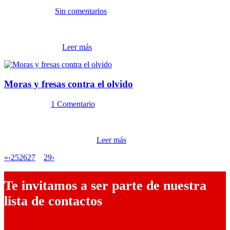
29 mayo, 2012
Sin comentarios
El licopeno, pigmento responsable de los colores rojos a rosados de
hortalizas y frutas como tomates, pimentón, lechosa roja, patilla,
pomelo rosado,...
Leer más
Moras y fresas contra el olvido
1 mayo, 2012
1 Comentario
El consumo de moras, fresas, manzana, té y vino tinto se ha
asociado recientemente a un menor riesgo de Parkinson en hombres.
Ahora, de acuerdo con un...
Leer más
«
‹
25
26
27
28
29
›
Te invitamos a ser parte de nuestra
lista de contactos