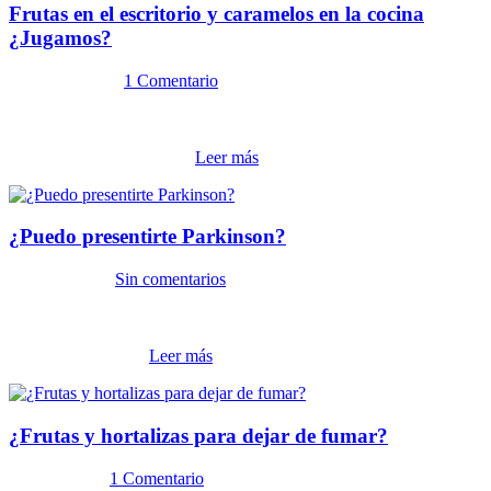
Frutas en el escritorio y caramelos en la cocina
¿Jugamos?
14 agosto, 2012
1 Comentario
Frutas en el escritorio y caramelos en la cocina ¿Jugamos? En un
artículo todavía “en prensa” del Journal of Environment and
Behavior, los psicólogos...
Leer más
¿Puedo presentirte Parkinson?
7 agosto, 2012
Sin comentarios
Un estudio reciente publicado en el Journal of Parkinson»s Disease
sustenta científicamente el conocimiento ampliamente manejado por
neurólogos, que a...
Leer más
¿Frutas y hortalizas para dejar de fumar?
31 julio, 2012
1 Comentario