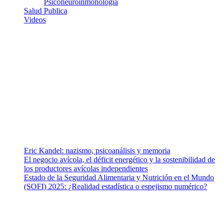
Psiconeuroinmonologia
Salud Publica
Videos
¿Quiénes somos?
Somos un equipo de investigadores, profesionales de la salud y
ramas afines y de la comunicación comprometidos con la promoción
de una salud responsable. El sitio web MiradorSalud cuenta con un
equipo de colaboradores con ética, sentido crítico y responsabilidad
para abordar los temas fundamentales de nuestra página: Salud y
Vida (estilo de vida y nutrición), Vacunas, Salud Pública y Salud
Mental.
Entradas recientes
Eric Kandel: nazismo, psicoanálisis y memoria
El negocio avícola, el déficit energético y la sostenibilidad de
los productores avícolas independientes
Estado de la Seguridad Alimentaria y Nutrición en el Mundo
(SOFI) 2025: ¿Realidad estadística o espejismo numérico?
Nuestra misión