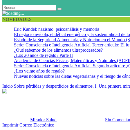
NOVEDADES
Eric Kandel: nazismo, psicoanálisis y memoria
El negocio avícola, el déficit energético y la sostenibilidad de 
Estado de la Seguridad Alimentaria y Nutrición en el Mundo (S
Serie: Consciencia e Inteligencia Artificial Tercer artículo: El fu
¿Qué sabemos de los alimentos ultraprocesados?
¿Los 20 años de regalo? Parte II
Academia de Ciencias Físicas, Matemáticas y Naturales (AC
Serie: Consciencia e Inteligencia Artificial. Segundo artículo: ¿
¿Los veinte años de regalo?
Nuevas noticias sobre las dietas vegetarianas y el riesgo de cán
Inicio
Sobre pérdidas y desperdicios de alimentos. I. Una primera mi
CENA GOURMET
Publicado por:
Mirador Salud
Fecha:
28 enero, 2018
En:
Sin Comentar
Imprimir
Correo Electrónico