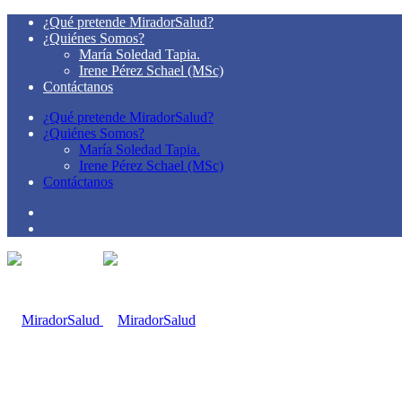
¿Qué pretende MiradorSalud?
¿Quiénes Somos?
María Soledad Tapia.
Irene Pérez Schael (MSc)
Contáctanos
¿Qué pretende MiradorSalud?
¿Quiénes Somos?
María Soledad Tapia.
Irene Pérez Schael (MSc)
Contáctanos