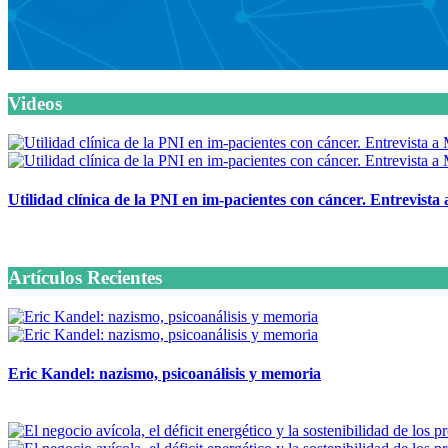
Videos
Utilidad clínica de la PNI en im-pacientes con cáncer. Entrevista
6 octubre, 2020
Artículos Recientes
Eric Kandel: nazismo, psicoanálisis y memoria
12 mayo, 2026