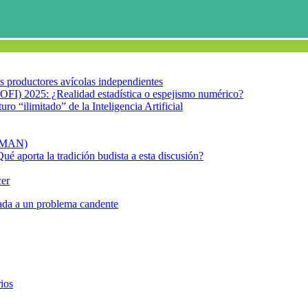
los productores avícolas independientes
OFI) 2025: ¿Realidad estadística o espejismo numérico?
turo “ilimitado” de la Inteligencia Artificial
FIMAN)
Qué aporta la tradición budista a esta discusión?
cer
rada a un problema candente
CENA GOURMET
ios