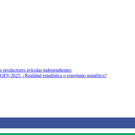
s afines y de la comunicación comprometidos con la promoción de una s
r los temas fundamentales de nuestra página: Salud y Vida (estilo de vi
los productores avícolas independientes
OFI) 2025: ¿Realidad estadística o espejismo numérico?
na vida saludable, como individuos y como sociedad, mediante la difusi