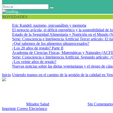
NOVEDADES
Eric Kandel: nazismo, psicoanálisis y memoria
El negocio avícola, el déficit energético y la sostenibilidad de 
Estado de la Seguridad Alimentaria y Nutrición en el Mundo (S
Serie: Consciencia e Inteligencia Artificial Tercer artículo: El fu
¿Qué sabemos de los alimentos ultraprocesados?
¿Los 20 años de regalo? Parte II
Academia de Ciencias Físicas, Matemáticas y Naturales (AC
Serie: Consciencia e Inteligencia Artificial. Segundo artículo: ¿
¿Los veinte años de regalo?
Nuevas noticias sobre las dietas vegetarianas y el riesgo de cán
Inicio
Uniendo tramos en el camino de la gestión de la calidad en Ve
CALIDAD MIRADORSALUD
Publicado por:
Mirador Salud
Fecha:
6 abril, 2025
En:
Sin Comentario
Imprimir
Correo Electrónico