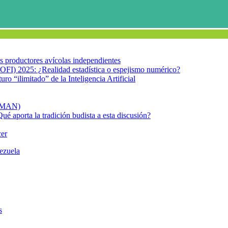
los productores avícolas independientes
OFI) 2025: ¿Realidad estadística o espejismo numérico?
turo “ilimitado” de la Inteligencia Artificial
FIMAN)
Qué aporta la tradición budista a esta discusión?
cer
nezuela
CALIDAD MIRADORSALUD
s