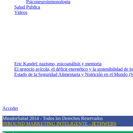
Psiconeuroinmonologia
Salud Publica
Videos
¿Quiénes somos?
Somos un equipo de investigadores, profesionales de la salud y rama
colaboradores con ética, sentido crítico y responsabilidad para aborda
Entradas recientes
Eric Kandel: nazismo, psicoanálisis y memoria
El negocio avícola, el déficit energético y la sostenibilidad de 
Estado de la Seguridad Alimentaria y Nutrición en el Mundo (S
Nuestra misión
Nuestra misión primordial es estimular una actitud proactiva hacia u
conciencia sobre la prevención en salud.
Acceder
MiradorSalud 2014 - Todos los Derechos Reservados
INBOUND MARKETING INTELIGENTE - JETHWEBS