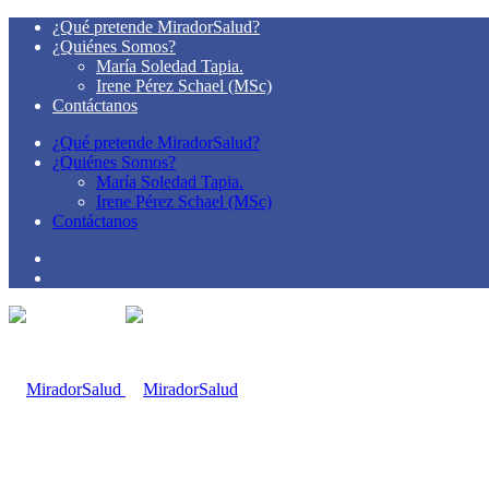
¿Qué pretende MiradorSalud?
¿Quiénes Somos?
María Soledad Tapia.
Irene Pérez Schael (MSc)
Contáctanos
¿Qué pretende MiradorSalud?
¿Quiénes Somos?
María Soledad Tapia.
Irene Pérez Schael (MSc)
Contáctanos