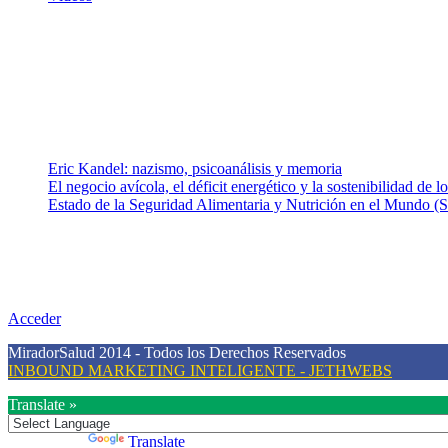
¿Quiénes somos?
Somos un equipo de investigadores, profesionales de la salud y rama
colaboradores con ética, sentido crítico y responsabilidad para aborda
Entradas recientes
Eric Kandel: nazismo, psicoanálisis y memoria
El negocio avícola, el déficit energético y la sostenibilidad de 
Estado de la Seguridad Alimentaria y Nutrición en el Mundo (S
Nuestra misión
Nuestra misión primordial es estimular una actitud proactiva hacia u
conciencia sobre la prevención en salud.
Acceder
MiradorSalud 2014 - Todos los Derechos Reservados
INBOUND MARKETING INTELIGENTE - JETHWEBS
Translate »
Powered by
Translate