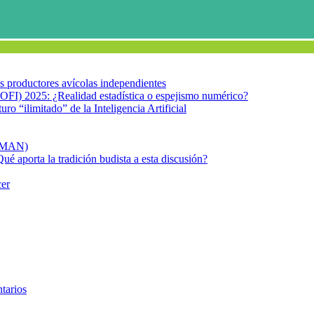
los productores avícolas independientes
OFI) 2025: ¿Realidad estadística o espejismo numérico?
turo “ilimitado” de la Inteligencia Artificial
FIMAN)
Qué aporta la tradición budista a esta discusión?
cer
tarios