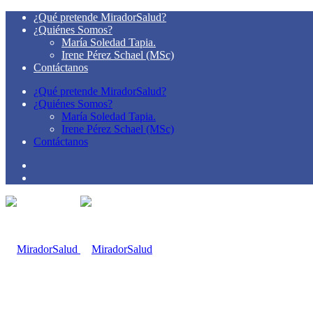
¿Qué pretende MiradorSalud?
¿Quiénes Somos?
María Soledad Tapia.
Irene Pérez Schael (MSc)
Contáctanos
¿Qué pretende MiradorSalud?
¿Quiénes Somos?
María Soledad Tapia.
Irene Pérez Schael (MSc)
Contáctanos