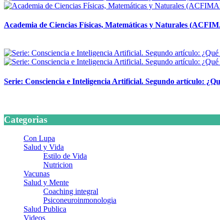
Academia de Ciencias Físicas, Matemáticas y Naturales (ACFI
24 marzo, 2026
Serie: Consciencia e Inteligencia Artificial. Segundo artículo: ¿Qu
24 marzo, 2026
Categorias
Con Lupa
Salud y Vida
Estilo de Vida
Nutricion
Vacunas
Salud y Mente
Coaching integral
Psiconeuroinmonologia
Salud Publica
Videos