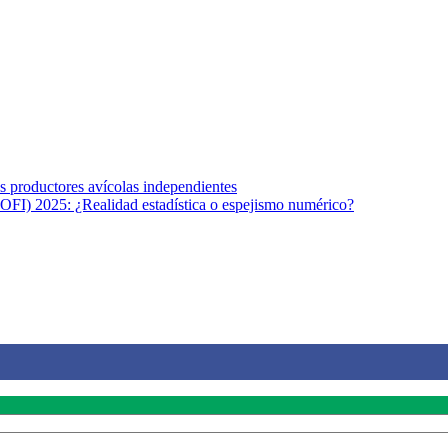
s afines y de la comunicación comprometidos con la promoción de una s
r los temas fundamentales de nuestra página: Salud y Vida (estilo de vi
los productores avícolas independientes
OFI) 2025: ¿Realidad estadística o espejismo numérico?
na vida saludable, como individuos y como sociedad, mediante la difusi