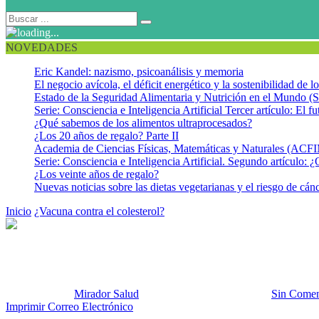
NOVEDADES
Eric Kandel: nazismo, psicoanálisis y memoria
El negocio avícola, el déficit energético y la sostenibilidad de 
Estado de la Seguridad Alimentaria y Nutrición en el Mundo (S
Serie: Consciencia e Inteligencia Artificial Tercer artículo: El fu
¿Qué sabemos de los alimentos ultraprocesados?
¿Los 20 años de regalo? Parte II
Academia de Ciencias Físicas, Matemáticas y Naturales (AC
Serie: Consciencia e Inteligencia Artificial. Segundo artículo: ¿
¿Los veinte años de regalo?
Nuevas noticias sobre las dietas vegetarianas y el riesgo de cán
Inicio
¿Vacuna contra el colesterol?
colesterol y alimentos
colesterol y alimentos
Publicado por:
Mirador Salud
Fecha:
6 diciembre, 2015
En:
Sin Comen
Imprimir
Correo Electrónico