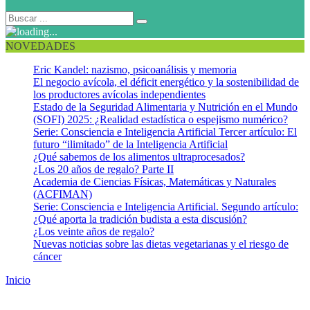
NOVEDADES
Eric Kandel: nazismo, psicoanálisis y memoria
El negocio avícola, el déficit energético y la sostenibilidad de
los productores avícolas independientes
Estado de la Seguridad Alimentaria y Nutrición en el Mundo
(SOFI) 2025: ¿Realidad estadística o espejismo numérico?
Serie: Consciencia e Inteligencia Artificial Tercer artículo: El
futuro “ilimitado” de la Inteligencia Artificial
¿Qué sabemos de los alimentos ultraprocesados?
¿Los 20 años de regalo? Parte II
Academia de Ciencias Físicas, Matemáticas y Naturales
(ACFIMAN)
Serie: Consciencia e Inteligencia Artificial. Segundo artículo:
¿Qué aporta la tradición budista a esta discusión?
¿Los veinte años de regalo?
Nuevas noticias sobre las dietas vegetarianas y el riesgo de
cáncer
Inicio
Contáctanos