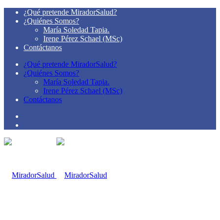
¿Qué pretende MiradorSalud?
¿Quiénes Somos?
María Soledad Tapia.
Irene Pérez Schael (MSc)
Contáctanos
¿Qué pretende MiradorSalud?
¿Quiénes Somos?
María Soledad Tapia.
Irene Pérez Schael (MSc)
Contáctanos