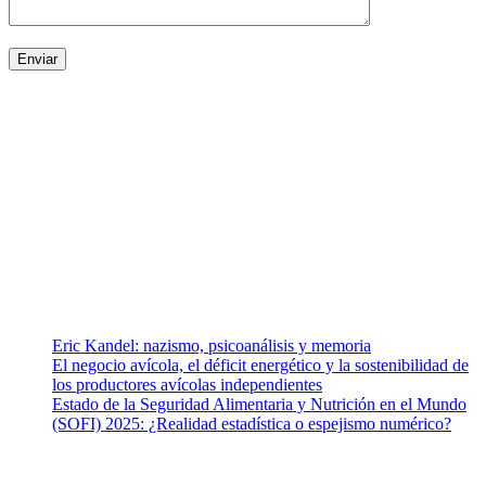
¿Quiénes somos?
Somos un equipo de investigadores, profesionales de la salud y
ramas afines y de la comunicación comprometidos con la promoción
de una salud responsable. El sitio web MiradorSalud cuenta con un
equipo de colaboradores con ética, sentido crítico y responsabilidad
para abordar los temas fundamentales de nuestra página: Salud y
Vida (estilo de vida y nutrición), Vacunas, Salud Pública y Salud
Mental.
Entradas recientes
Eric Kandel: nazismo, psicoanálisis y memoria
El negocio avícola, el déficit energético y la sostenibilidad de
los productores avícolas independientes
Estado de la Seguridad Alimentaria y Nutrición en el Mundo
(SOFI) 2025: ¿Realidad estadística o espejismo numérico?
Nuestra misión