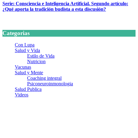
Serie: Consciencia e Inteligencia Artificial. Segundo artículo:
¿Qué aporta la tradición budista a esta discusión?
24 marzo, 2026
Categorias
Con Lupa
Salud y Vida
Estilo de Vida
Nutricion
Vacunas
Salud y Mente
Coaching integral
Psiconeuroinmonologia
Salud Publica
Videos
¿Quiénes somos?
Somos un equipo de investigadores, profesionales de la salud y
ramas afines y de la comunicación comprometidos con la promoción
de una salud responsable. El sitio web MiradorSalud cuenta con un
equipo de colaboradores con ética, sentido crítico y responsabilidad