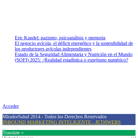
para abordar los temas fundamentales de nuestra página: Salud y
Vida (estilo de vida y nutrición), Vacunas, Salud Pública y Salud
Mental.
Entradas recientes
Eric Kandel: nazismo, psicoanálisis y memoria
El negocio avícola, el déficit energético y la sostenibilidad de
los productores avícolas independientes
Estado de la Seguridad Alimentaria y Nutrición en el Mundo
(SOFI) 2025: ¿Realidad estadística o espejismo numérico?
Nuestra misión
Nuestra misión primordial es estimular una actitud proactiva hacia
una vida saludable, como individuos y como sociedad, mediante la
difusión de información al día que promueva el desarrollo de una
mayor conciencia sobre la prevención en salud.
Acceder
MiradorSalud 2014 - Todos los Derechos Reservados
INBOUND MARKETING INTELIGENTE - JETHWEBS
Translate »