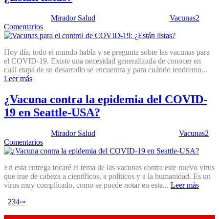
Publicado por:
Mirador Salud
Fecha:
7 julio, 2020
En:
Vacunas
2
Comentarios
Hoy día, todo el mundo habla y se pregunta sobre las vacunas para
el COVID-19. Existe una necesidad generalizada de conocer en
cuál etapa de su desarrollo se encuentra y para cuándo tendremo...
Leer más
¿Vacuna contra la epidemia del COVID-
19 en Seattle-USA?
Publicado por:
Mirador Salud
Fecha:
24 marzo, 2020
En:
Vacunas
2
Comentarios
En esta entrega tocaré el tema de las vacunas contra este nuevo virus
que trae de cabeza a científicos, a políticos y a la humanidad. Es un
virus muy complicado, como se puede notar en esta...
Leer más
1
2
3
4
›
»