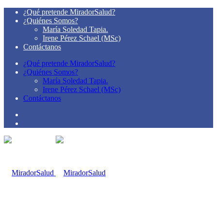
¿Qué pretende MiradorSalud?
¿Quiénes Somos?
María Soledad Tapia.
Irene Pérez Schael (MSc)
Contáctanos
¿Qué pretende MiradorSalud?
¿Quiénes Somos?
María Soledad Tapia.
Irene Pérez Schael (MSc)
Contáctanos