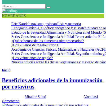
NOVEDADES
Eric Kandel: nazismo, psicoanálisis y memoria
El negocio avícola, el déficit energético y la sostenibilidad de 
Estado de la Seguridad Alimentaria y Nutrición en el Mundo (S
Serie: Consciencia e Inteligencia Artificial Tercer artículo: El fu
¿Qué sabemos de los alimentos ultraprocesados?
¿Los 20 años de regalo? Parte II
Academia de Ciencias Físicas, Matemáticas y Naturales (AC
Serie: Consciencia e Inteligencia Artificial. Segundo artículo: ¿
¿Los veinte años de regalo?
Nuevas noticias sobre las dietas vegetarianas y el riesgo de cán
Inicio
Vacunas
Beneficios adicionales de la inmunización
por rotavirus
Publicado por:
Mirador Salud
Fecha:
16 julio, 2024
En:
Vacunas
1
Comentario