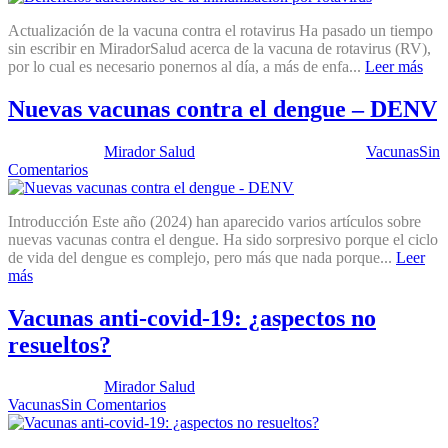
Actualización de la vacuna contra el rotavirus Ha pasado un tiempo
sin escribir en MiradorSalud acerca de la vacuna de rotavirus (RV),
por lo cual es necesario ponernos al día, a más de enfa...
Leer más
Nuevas vacunas contra el dengue – DENV
Publicado por:
Mirador Salud
Fecha:
12 marzo, 2024
En:
Vacunas
Sin
Comentarios
Introducción Este año (2024) han aparecido varios artículos sobre
nuevas vacunas contra el dengue. Ha sido sorpresivo porque el ciclo
de vida del dengue es complejo, pero más que nada porque...
Leer
más
Vacunas anti-covid-19: ¿aspectos no
resueltos?
Publicado por:
Mirador Salud
Fecha:
26 septiembre, 2023
En:
Vacunas
Sin Comentarios