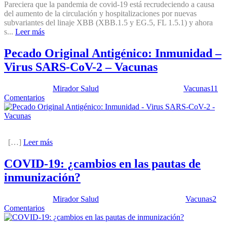
Pareciera que la pandemia de covid-19 está recrudeciendo a causa
del aumento de la circulación y hospitalizaciones por nuevas
subvariantes del linaje XBB (XBB.1.5 y EG.5, FL 1.5.1) y ahora
s...
Leer más
Pecado Original Antigénico: Inmunidad –
Virus SARS-CoV-2 – Vacunas
Publicado por:
Mirador Salud
Fecha:
23 mayo, 2023
En:
Vacunas
11
Comentarios
[…]
Leer más
COVID-19: ¿cambios en las pautas de
inmunización?
Publicado por:
Mirador Salud
Fecha:
14 marzo, 2023
En:
Vacunas
2
Comentarios