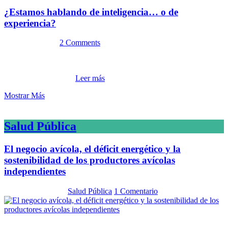
¿Estamos hablando de inteligencia… o de
experiencia?
24 febrero, 2026
2 Comments
Este es el primer artículo de una serie denominada: !Consciencia e
Inteligencia Artificial! Como siempre, al idear un artículo para
MiradorSalud, busc...
Leer más
Mostrar Más
Salud Pública
El negocio avícola, el déficit energético y la
sostenibilidad de los productores avícolas
independientes
12 mayo, 2026
En:
Salud Pública
1 Comentario
Resulta muy loable para Venezuela la destacada recuperación y