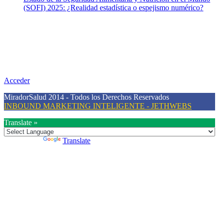
(SOFI) 2025: ¿Realidad estadística o espejismo numérico?
Nuestra misión
Nuestra misión primordial es estimular una actitud proactiva hacia
una vida saludable, como individuos y como sociedad, mediante la
difusión de información al día que promueva el desarrollo de una
mayor conciencia sobre la prevención en salud.
Acceder
MiradorSalud 2014 - Todos los Derechos Reservados
INBOUND MARKETING INTELIGENTE - JETHWEBS
Translate »
Powered by
Translate