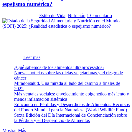
espejismo numérico?
Estado actual de la tercera edad en Venezuela En Venezuela la
situación humana, social y cultural ha sufrido u...
12 mayo, 2026
En:
Estilo de Vida
,
Nutrición
1 Comentario
¿Puede el hambre reducirse a la tercera parte en un año mientras el
Academia de Ciencias Físicas,
salario mínimo permanece congelado? Según el último informe
sobre Venezuela, esto es una realidad estadística, aunque para la
Matemáticas y Naturales (ACFIMAN)
ciencia y el bolsillo ciudadano parece un espejismo. El informe del
Estado d...
Leer más
¡MiradorSalud celebra doble! Por primera vez en la historia desde su
fundación, solo mujeres ocuparán los carg...
¿Qué sabemos de los alimentos ultraprocesados?
Nuevas noticias sobre las dietas vegetarianas y el riesgo de
cáncer
Miradorsalud. Una mirada al lado del camino a finales de
2025
Serie: Consciencia e Inteligencia
Más ventajas sociales: envejecimiento epigenético más lento y
menos inflamación sistémica
Artificial. Segundo artículo: ¿Qué aporta
Educando en Pérdidas y Desperdicios de Alimentos. Recursos
la tradición budista a esta discusión?
del Fondo Mundial para la Naturaleza (World Wildlife Fund)
Sexta Edición del Día Internacional de Concienciación sobre
la Pérdida y el Desperdicio de Alimentos
El artículo ¿Estamos hablando de inteligencia o de experiencia?
primero de esta serie, surgió a raíz del nuevo...
Mostrar Más