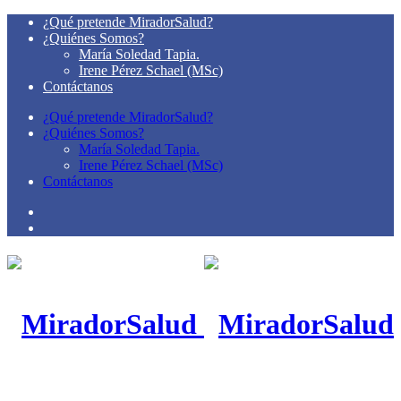
¿Qué pretende MiradorSalud?
¿Quiénes Somos?
María Soledad Tapia.
Irene Pérez Schael (MSc)
Contáctanos
¿Qué pretende MiradorSalud?
¿Quiénes Somos?
María Soledad Tapia.
Irene Pérez Schael (MSc)
Contáctanos