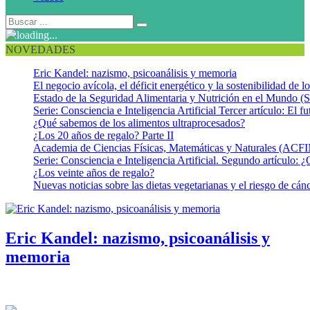
NOVEDADES
Eric Kandel: nazismo, psicoanálisis y memoria
El negocio avícola, el déficit energético y la sostenibilidad de 
Estado de la Seguridad Alimentaria y Nutrición en el Mundo (S
Serie: Consciencia e Inteligencia Artificial Tercer artículo: El fu
¿Qué sabemos de los alimentos ultraprocesados?
¿Los 20 años de regalo? Parte II
Academia de Ciencias Físicas, Matemáticas y Naturales (AC
Serie: Consciencia e Inteligencia Artificial. Segundo artículo: ¿
¿Los veinte años de regalo?
Nuevas noticias sobre las dietas vegetarianas y el riesgo de cán
Eric Kandel: nazismo, psicoanálisis y
memoria
Dedicado a Tomi Osers, un amigo muy especial Introducción
Hablar del Premio Nobel de Fisiología y Medicina vie...