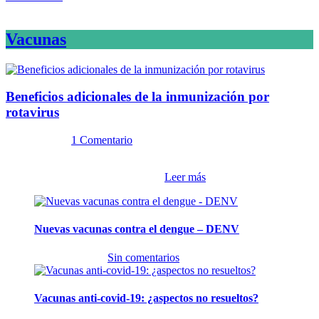
Vacunas
¿Los veinte años de regalo?
Una vez ampliamente reconocido el valor de avance en el aumento
mundial del Promedio de Vida, observamos la co...
Beneficios adicionales de la inmunización por
rotavirus
Nuevas noticias sobre las dietas
16 julio, 2024
1 Comentario
vegetarianas y el riesgo de cáncer
Actualización de la vacuna contra el rotavirus Ha pasado un tiempo
sin escribir en MiradorSalud acer...
Leer más
Un artículo publicado en el Financial Times analiza un extenso
estudio realizado por la Universidad de Oxford...
Nuevas vacunas contra el dengue – DENV
12 marzo, 2024
Sin comentarios
Vacunas anti-covid-19: ¿aspectos no resueltos?