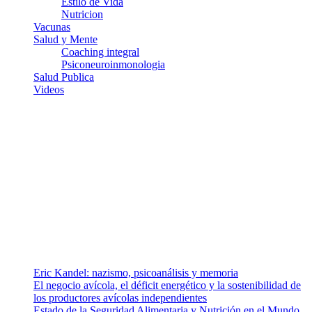
Estilo de Vida
Nutricion
Vacunas
Salud y Mente
Coaching integral
Psiconeuroinmonologia
Salud Publica
Videos
¿Quiénes somos?
Somos un equipo de investigadores, profesionales de la salud y
ramas afines y de la comunicación comprometidos con la promoción
de una salud responsable. El sitio web MiradorSalud cuenta con un
equipo de colaboradores con ética, sentido crítico y responsabilidad
para abordar los temas fundamentales de nuestra página: Salud y
Vida (estilo de vida y nutrición), Vacunas, Salud Pública y Salud
Mental.
Entradas recientes
Eric Kandel: nazismo, psicoanálisis y memoria
El negocio avícola, el déficit energético y la sostenibilidad de
los productores avícolas independientes
Estado de la Seguridad Alimentaria y Nutrición en el Mundo