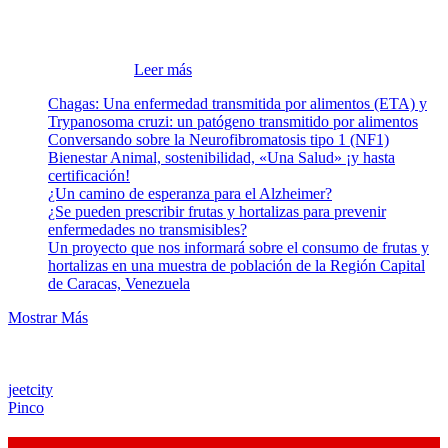
crecimiento que ha experimentado su sector avícola tras la gran
debacle de nuestra economía —reducida a la tercera parte entre los
años 2013-2019— y sumado al bienio 2020-2021 de la pandemia de
COVID-19. La F...
Leer más
Chagas: Una enfermedad transmitida por alimentos (ETA) y
Trypanosoma cruzi: un patógeno transmitido por alimentos
Conversando sobre la Neurofibromatosis tipo 1 (NF1)
Bienestar Animal, sostenibilidad, «Una Salud» ¡y hasta
certificación!
¿Un camino de esperanza para el Alzheimer?
¿Se pueden prescribir frutas y hortalizas para prevenir
enfermedades no transmisibles?
Un proyecto que nos informará sobre el consumo de frutas y
hortalizas en una muestra de población de la Región Capital
de Caracas, Venezuela
Mostrar Más
jeetcity
Pinco