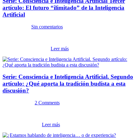
Serie: Consciencia e Inteligencia Artificial Tercer
artículo: El futuro “ilimitado” de la Inteligencia
Artificial
28 abril, 2026
Sin comentarios
Para Jorge Manuel Imagínense la sorpresa de ustedes, si crearan
unos “agentes de IA” para ayudarlos a realizar unas tareas en su
computadora y se dan...
Leer más
Serie: Consciencia e Inteligencia Artificial. Segundo
artículo: ¿Qué aporta la tradición budista a esta
discusión?
24 marzo, 2026
2 Comments
El artículo ¿Estamos hablando de inteligencia o de experiencia?
primero de esta serie, surgió a raíz del nuevo libro de Michael Pollan
“A World Appear...
Leer más