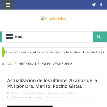
Menú
El negocio avícola, el déficit energético y la sostenibilidad de los prod
riesgo de cáncer
INICIO
HISTORIA DE PNI EN VENEZUELA
Actualización de los últimos 20 años de la
PNI por Dra. Marisol Pocino Gistau
Publicado por:
Mirador Salud
Fecha:
6 junio, 2017
En:
Psiconeuroinmunología
Sin Comentarios