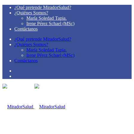
¿Qué pretende MiradorSalud?
¿Quiénes Somos?
María Soledad Tapia.
Irene Pérez Schael (MSc)
Contáctanos
¿Qué pretende MiradorSalud?
¿Quiénes Somos?
María Soledad Tapia.
Irene Pérez Schael (MSc)
Contáctanos