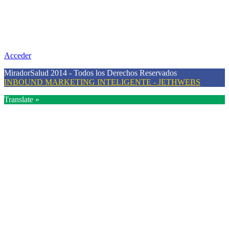
Nuestra misión primordial es estimular una actitud proactiva hacia
una vida saludable, como individuos y como sociedad, mediante la
difusión de información al día que promueva el desarrollo de una
mayor conciencia sobre la prevención en salud.
Acceder
MiradorSalud 2014 - Todos los Derechos Reservados
INBOUND MARKETING INTELIGENTE - JETHWEBS
Translate »