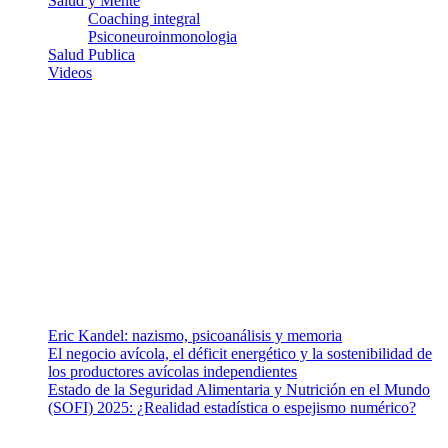
Salud y Mente
Coaching integral
Psiconeuroinmonologia
Salud Publica
Videos
¿Quiénes somos?
Somos un equipo de investigadores, profesionales de la salud y
ramas afines y de la comunicación comprometidos con la promoción
de una salud responsable. El sitio web MiradorSalud cuenta con un
equipo de colaboradores con ética, sentido crítico y responsabilidad
para abordar los temas fundamentales de nuestra página: Salud y
Vida (estilo de vida y nutrición), Vacunas, Salud Pública y Salud
Mental.
Entradas recientes
Eric Kandel: nazismo, psicoanálisis y memoria
El negocio avícola, el déficit energético y la sostenibilidad de
los productores avícolas independientes
Estado de la Seguridad Alimentaria y Nutrición en el Mundo
(SOFI) 2025: ¿Realidad estadística o espejismo numérico?
Nuestra misión