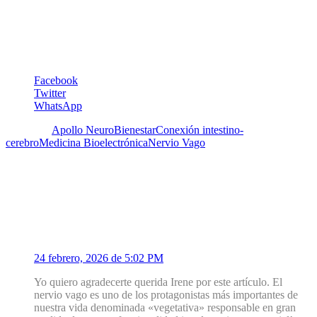
integral. Se debe sumar a esto las prácticas ya nombradas y sus
beneficios para la salud mental y física.
Irene Pérez Schael
Facebook
Twitter
WhatsApp
Etiquetas:
Apollo Neuro
Bienestar
Conexión intestino-
cerebro
Medicina Bioelectrónica
Nervio Vago
5 Comentarios
1
Alicia Ponte
24 febrero, 2026 de 5:02 PM
Yo quiero agradecerte querida Irene por este artículo. El
nervio vago es uno de los protagonistas más importantes de
nuestra vida denominada «vegetativa» responsable en gran