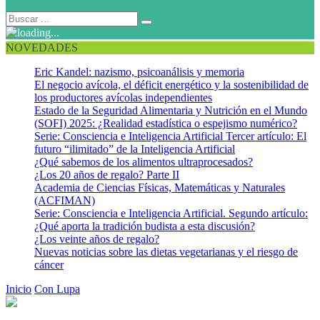
NOVEDADES
Eric Kandel: nazismo, psicoanálisis y memoria
El negocio avícola, el déficit energético y la sostenibilidad de
los productores avícolas independientes
Estado de la Seguridad Alimentaria y Nutrición en el Mundo
(SOFI) 2025: ¿Realidad estadística o espejismo numérico?
Serie: Consciencia e Inteligencia Artificial Tercer artículo: El
futuro “ilimitado” de la Inteligencia Artificial
¿Qué sabemos de los alimentos ultraprocesados?
¿Los 20 años de regalo? Parte II
Academia de Ciencias Físicas, Matemáticas y Naturales
(ACFIMAN)
Serie: Consciencia e Inteligencia Artificial. Segundo artículo:
¿Qué aporta la tradición budista a esta discusión?
¿Los veinte años de regalo?
Nuevas noticias sobre las dietas vegetarianas y el riesgo de
cáncer
Inicio
Con Lupa
El nervio vago: un nervio rescatado