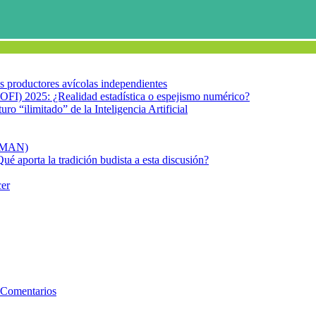
los productores avícolas independientes
OFI) 2025: ¿Realidad estadística o espejismo numérico?
turo “ilimitado” de la Inteligencia Artificial
FIMAN)
Qué aporta la tradición budista a esta discusión?
cer
aradigma
 Comentarios