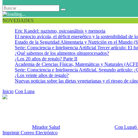
NOVEDADES
Eric Kandel: nazismo, psicoanálisis y memoria
El negocio avícola, el déficit energético y la sostenibilidad de 
Estado de la Seguridad Alimentaria y Nutrición en el Mundo (S
Serie: Consciencia e Inteligencia Artificial Tercer artículo: El fu
¿Qué sabemos de los alimentos ultraprocesados?
¿Los 20 años de regalo? Parte II
Academia de Ciencias Físicas, Matemáticas y Naturales (AC
Serie: Consciencia e Inteligencia Artificial. Segundo artículo: ¿
¿Los veinte años de regalo?
Nuevas noticias sobre las dietas vegetarianas y el riesgo de cán
Inicio
Con Lupa
Ciencia ciudadana, un nuevo paradigma
Ciencia ciudadana, un nuevo p
Publicado por:
Mirador Salud
Fecha:
25 febrero, 2025
En:
Con Lupa
6
Imprimir
Correo Electrónico