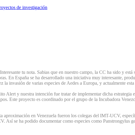
royectos de investigación
nteresante tu nota. Sabias que en nuestro campo, la CC ha sido y está 
toras. En España se ha desarrollado una iniciativa muy interesante, pr
 la invasión de varias especies de Aedes a Europa, y actualmente esta h
 Alert y nuestra intención fue tratar de implementar dicha estrategia e
hipos. Este proyecto es coordinado por el grupo de la Incubadora Venez
sta aproximación en Venezuela fueron los colegas del IMT-UCV, específi
 UCV. Así se ha podido documentar como especies como Panstrongylus g