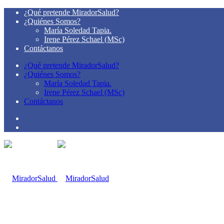
¿Qué pretende MiradorSalud?
¿Quiénes Somos?
María Soledad Tapia.
Irene Pérez Schael (MSc)
Contáctanos
¿Qué pretende MiradorSalud?
¿Quiénes Somos?
María Soledad Tapia.
Irene Pérez Schael (MSc)
Contáctanos