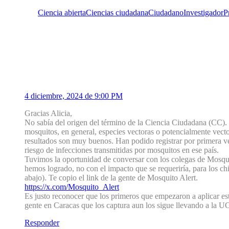
Etiquetas:
Ciencia abierta
Ciencias ciudadana
Ciudadano
Investigador
P
6 Comentarios
1
María Eugenia Grillet
4 diciembre, 2024 de 9:00 PM
Gracias Alicia,
No sabía del origen del término de la Ciencia Ciudadana (CC). I
mosquitos, en general, especies vectoras o potencialmente vec
resultados son muy buenos. Han podido registrar por primera vez
riesgo de infecciones transmitidas por mosquitos en ese país.
Tuvimos la oportunidad de conversar con los colegas de Mosquito
hemos logrado, no con el impacto que se requeriría, para los c
abajo). Te copio el link de la gente de Mosquito Alert.
https://x.com/Mosquito_Alert
Es justo reconocer que los primeros que empezaron a aplicar e
gente en Caracas que los captura aun los sigue llevando a la
Responder