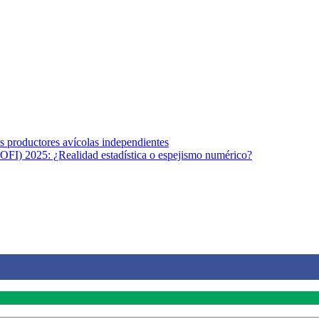
s afines y de la comunicación comprometidos con la promoción de una s
r los temas fundamentales de nuestra página: Salud y Vida (estilo de vi
los productores avícolas independientes
OFI) 2025: ¿Realidad estadística o espejismo numérico?
na vida saludable, como individuos y como sociedad, mediante la difusi