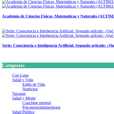
Academia de Ciencias Físicas, Matemáticas y Naturales (ACFI
24 marzo, 2026
Serie: Consciencia e Inteligencia Artificial. Segundo artículo: ¿Qu
24 marzo, 2026
Categorias
Con Lupa
Salud y Vida
Estilo de Vida
Nutricion
Vacunas
Salud y Mente
Coaching integral
Psiconeuroinmonologia
Salud Publica