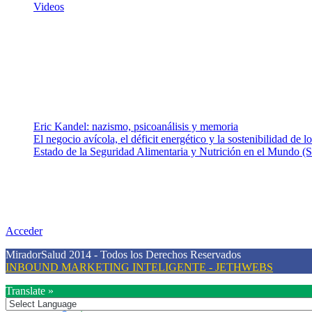
Videos
¿Quiénes somos?
Somos un equipo de investigadores, profesionales de la salud y rama
colaboradores con ética, sentido crítico y responsabilidad para aborda
Entradas recientes
Eric Kandel: nazismo, psicoanálisis y memoria
El negocio avícola, el déficit energético y la sostenibilidad de 
Estado de la Seguridad Alimentaria y Nutrición en el Mundo (S
Nuestra misión
Nuestra misión primordial es estimular una actitud proactiva hacia u
conciencia sobre la prevención en salud.
Acceder
MiradorSalud 2014 - Todos los Derechos Reservados
INBOUND MARKETING INTELIGENTE - JETHWEBS
Translate »