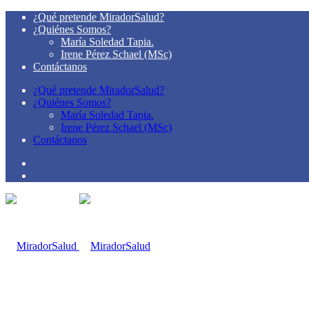
¿Qué pretende MiradorSalud?
¿Quiénes Somos?
María Soledad Tapia.
Irene Pérez Schael (MSc)
Contáctanos
¿Qué pretende MiradorSalud?
¿Quiénes Somos?
María Soledad Tapia.
Irene Pérez Schael (MSc)
Contáctanos