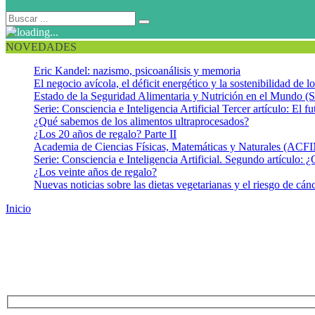
NOVEDADES
Eric Kandel: nazismo, psicoanálisis y memoria
El negocio avícola, el déficit energético y la sostenibilidad de 
Estado de la Seguridad Alimentaria y Nutrición en el Mundo (S
Serie: Consciencia e Inteligencia Artificial Tercer artículo: El fu
¿Qué sabemos de los alimentos ultraprocesados?
¿Los 20 años de regalo? Parte II
Academia de Ciencias Físicas, Matemáticas y Naturales (AC
Serie: Consciencia e Inteligencia Artificial. Segundo artículo: ¿
¿Los veinte años de regalo?
Nuevas noticias sobre las dietas vegetarianas y el riesgo de cán
Inicio
Contáctanos
Contáctanos
Puede dejarnos su mensaje o comentario a continuación, a la breveda