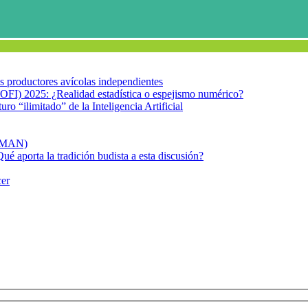
los productores avícolas independientes
OFI) 2025: ¿Realidad estadística o espejismo numérico?
turo “ilimitado” de la Inteligencia Artificial
FIMAN)
Qué aporta la tradición budista a esta discusión?
cer
d posible nos pondremos en contacto con Usted: