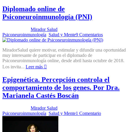
Diplomado online de
Psiconeuroinmunología (PNI)
Publicado por:
Mirador Salud
Fecha:
31 enero, 2018
En:
Psiconeuroinmunología
,
Salud y Mente
9 Comentarios
MiradorSalud quiere motivar, estimular y difundir una oportunidad
muy interesante de participar en el diplomado de
Psiconeuroinmunología online, desde abril hasta octubre de 2018.
Los invita...
Leer más
Epigenética. Percepción controla el
comportamiento de los genes. Por Dra.
Marianela Castés Boscán
Publicado por:
Mirador Salud
Fecha:
12 diciembre, 2017
En:
Psiconeuroinmunología
,
Salud y Mente
1 Comentario