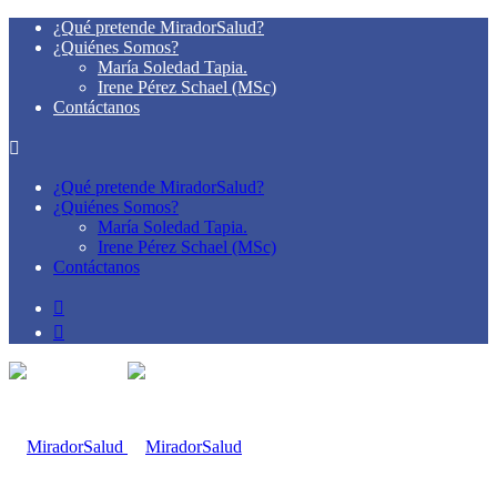
¿Qué pretende MiradorSalud?
¿Quiénes Somos?
María Soledad Tapia.
Irene Pérez Schael (MSc)
Contáctanos
¿Qué pretende MiradorSalud?
¿Quiénes Somos?
María Soledad Tapia.
Irene Pérez Schael (MSc)
Contáctanos