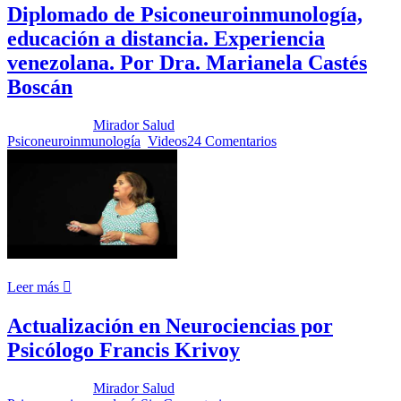
Diplomado de Psiconeuroinmunología,
educación a distancia. Experiencia
venezolana. Por Dra. Marianela Castés
Boscán
Publicado por:
Mirador Salud
Fecha:
10 octubre, 2017
En:
Psiconeuroinmunología
,
Videos
24 Comentarios
Leer más
Actualización en Neurociencias por
Psicólogo Francis Krivoy
Publicado por:
Mirador Salud
Fecha:
4 julio, 2017
En: