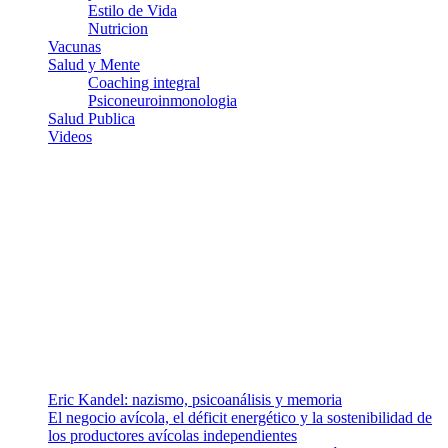
Estilo de Vida
Nutricion
Vacunas
Salud y Mente
Coaching integral
Psiconeuroinmonologia
Salud Publica
Videos
¿Quiénes somos?
Somos un equipo de investigadores, profesionales de la salud y
ramas afines y de la comunicación comprometidos con la promoción
de una salud responsable. El sitio web MiradorSalud cuenta con un
equipo de colaboradores con ética, sentido crítico y responsabilidad
para abordar los temas fundamentales de nuestra página: Salud y
Vida (estilo de vida y nutrición), Vacunas, Salud Pública y Salud
Mental.
Entradas recientes
Eric Kandel: nazismo, psicoanálisis y memoria
El negocio avícola, el déficit energético y la sostenibilidad de
los productores avícolas independientes