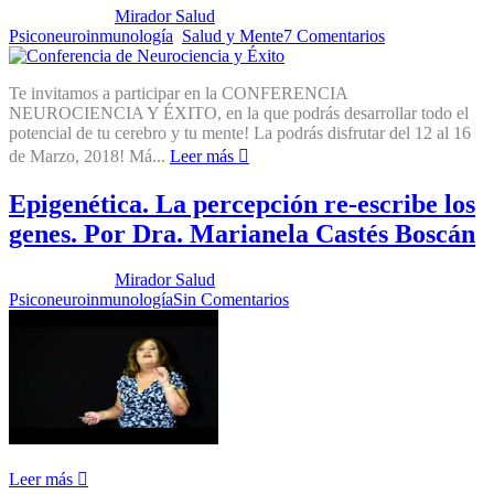
Publicado por:
Mirador Salud
Fecha:
26 febrero, 2018
En:
Psiconeuroinmunología
,
Salud y Mente
7 Comentarios
Te invitamos a participar en la CONFERENCIA
NEUROCIENCIA Y ÉXITO, en la que podrás desarrollar todo el
potencial de tu cerebro y tu mente! La podrás disfrutar del 12 al 16
de Marzo, 2018! Má...
Leer más
Epigenética. La percepción re-escribe los
genes. Por Dra. Marianela Castés Boscán
Publicado por:
Mirador Salud
Fecha:
13 febrero, 2018
En:
Psiconeuroinmunología
Sin Comentarios
Leer más