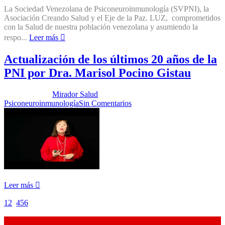
La Sociedad Venezolana de Psiconeuroinmunología (SVPNI), la
Asociación Creando Salud y el Eje de la Paz. LUZ, comprometidos
con la Salud de nuestra población venezolana y asumiendo la
respo...
Leer más
Actualización de los últimos 20 años de la
PNI por Dra. Marisol Pocino Gistau
Publicado por:
Mirador Salud
Fecha:
6 junio, 2017
En:
Psiconeuroinmunología
Sin Comentarios
Leer más
1
2
3
4
5
6