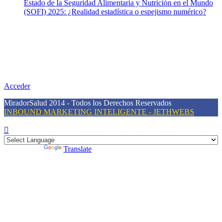
Estado de la Seguridad Alimentaria y Nutrición en el Mundo
(SOFI) 2025: ¿Realidad estadística o espejismo numérico?
Nuestra misión
Nuestra misión primordial es estimular una actitud proactiva hacia
una vida saludable, como individuos y como sociedad, mediante la
difusión de información al día que promueva el desarrollo de una
mayor conciencia sobre la prevención en salud.
Acceder
MiradorSalud 2014 - Todos los Derechos Reservados
INBOUND MARKETING INTELIGENTE - JETHWEBS
Powered by
Translate