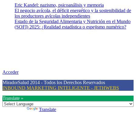
Eric Kandel: nazismo, psicoanálisis y memoria
El negocio avícola, el déficit energético y la sostenibilidad de
los productores avícolas independientes
Estado de la Seguridad Alimentaria y Nutrición en el Mundo
(SOFI) 2025: ¿Realidad estadística o espejismo numérico?
Nuestra misión
Nuestra misión primordial es estimular una actitud proactiva hacia
una vida saludable, como individuos y como sociedad, mediante la
difusión de información al día que promueva el desarrollo de una
mayor conciencia sobre la prevención en salud.
Acceder
MiradorSalud 2014 - Todos los Derechos Reservados
INBOUND MARKETING INTELIGENTE - JETHWEBS
Translate »
Powered by
Translate