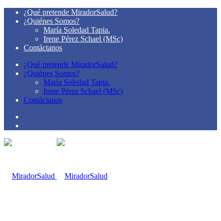
¿Qué pretende MiradorSalud?
¿Quiénes Somos?
María Soledad Tapia.
Irene Pérez Schael (MSc)
Contáctanos
¿Qué pretende MiradorSalud?
¿Quiénes Somos?
María Soledad Tapia.
Irene Pérez Schael (MSc)
Contáctanos