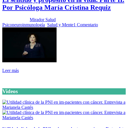
Por Psicóloga María Cristina Requiz
Publicado por:
Mirador Salud
Fecha:
15 octubre, 2019
En:
Psiconeuroinmunología
,
Salud y Mente
1 Comentario
Leer más
Videos