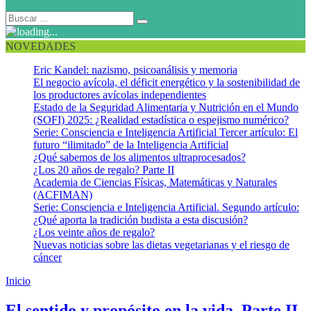
NOVEDADES
Eric Kandel: nazismo, psicoanálisis y memoria
El negocio avícola, el déficit energético y la sostenibilidad de
los productores avícolas independientes
Estado de la Seguridad Alimentaria y Nutrición en el Mundo
(SOFI) 2025: ¿Realidad estadística o espejismo numérico?
Serie: Consciencia e Inteligencia Artificial Tercer artículo: El
futuro “ilimitado” de la Inteligencia Artificial
¿Qué sabemos de los alimentos ultraprocesados?
¿Los 20 años de regalo? Parte II
Academia de Ciencias Físicas, Matemáticas y Naturales
(ACFIMAN)
Serie: Consciencia e Inteligencia Artificial. Segundo artículo:
¿Qué aporta la tradición budista a esta discusión?
¿Los veinte años de regalo?
Nuevas noticias sobre las dietas vegetarianas y el riesgo de
cáncer
Inicio
Bienestar existencial
El sentido y propósito en la vida. Parte II.