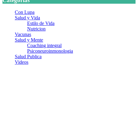
Categorias
Con Lupa
Salud y Vida
Estilo de Vida
Nutricion
Vacunas
Salud y Mente
Coaching integral
Psiconeuroinmonologia
Salud Publica
Videos
¿Quiénes somos?
Somos un equipo de investigadores, profesionales de la salud y
ramas afines y de la comunicación comprometidos con la promoción
de una salud responsable. El sitio web MiradorSalud cuenta con un
equipo de colaboradores con ética, sentido crítico y responsabilidad
para abordar los temas fundamentales de nuestra página: Salud y
Vida (estilo de vida y nutrición), Vacunas, Salud Pública y Salud
Mental.
Entradas recientes