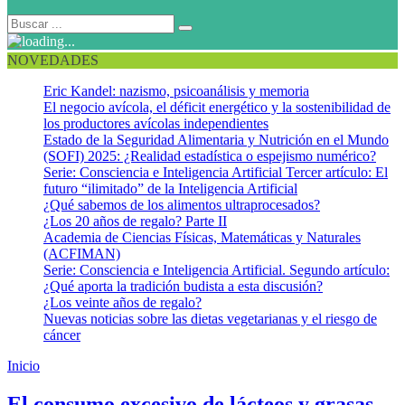
NOVEDADES
Eric Kandel: nazismo, psicoanálisis y memoria
El negocio avícola, el déficit energético y la sostenibilidad de
los productores avícolas independientes
Estado de la Seguridad Alimentaria y Nutrición en el Mundo
(SOFI) 2025: ¿Realidad estadística o espejismo numérico?
Serie: Consciencia e Inteligencia Artificial Tercer artículo: El
futuro “ilimitado” de la Inteligencia Artificial
¿Qué sabemos de los alimentos ultraprocesados?
¿Los 20 años de regalo? Parte II
Academia de Ciencias Físicas, Matemáticas y Naturales
(ACFIMAN)
Serie: Consciencia e Inteligencia Artificial. Segundo artículo:
¿Qué aporta la tradición budista a esta discusión?
¿Los veinte años de regalo?
Nuevas noticias sobre las dietas vegetarianas y el riesgo de
cáncer
Inicio
Conteo espermático
El consumo excesivo de lácteos y grasas