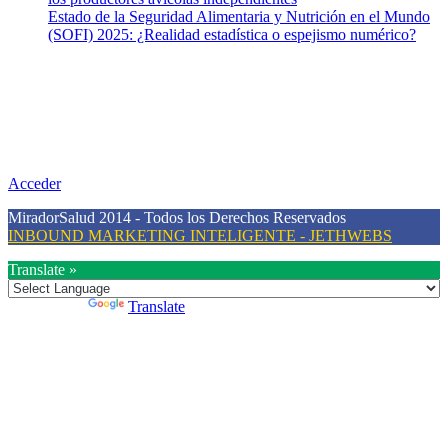
Estado de la Seguridad Alimentaria y Nutrición en el Mundo
(SOFI) 2025: ¿Realidad estadística o espejismo numérico?
Nuestra misión
Nuestra misión primordial es estimular una actitud proactiva hacia
una vida saludable, como individuos y como sociedad, mediante la
difusión de información al día que promueva el desarrollo de una
mayor conciencia sobre la prevención en salud.
Acceder
MiradorSalud 2014 - Todos los Derechos Reservados
INBOUND MARKETING INTELIGENTE - JETHWEBS
Translate »
Powered by
Translate