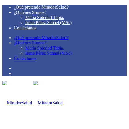
¿Qué pretende MiradorSalud?
¿Quiénes Somos?
María Soledad Tapia.
Irene Pérez Schael (MSc)
Contáctanos
¿Qué pretende MiradorSalud?
¿Quiénes Somos?
María Soledad Tapia.
Irene Pérez Schael (MSc)
Contáctanos