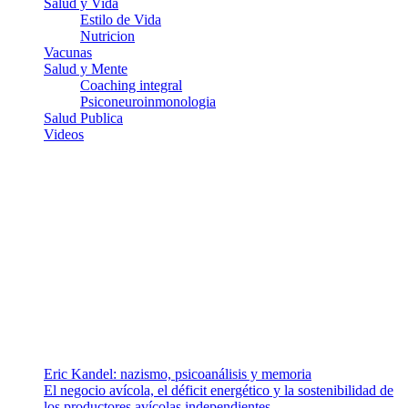
Salud y Vida
Estilo de Vida
Nutricion
Vacunas
Salud y Mente
Coaching integral
Psiconeuroinmonologia
Salud Publica
Videos
¿Quiénes somos?
Somos un equipo de investigadores, profesionales de la salud y
ramas afines y de la comunicación comprometidos con la promoción
de una salud responsable. El sitio web MiradorSalud cuenta con un
equipo de colaboradores con ética, sentido crítico y responsabilidad
para abordar los temas fundamentales de nuestra página: Salud y
Vida (estilo de vida y nutrición), Vacunas, Salud Pública y Salud
Mental.
Entradas recientes
Eric Kandel: nazismo, psicoanálisis y memoria
El negocio avícola, el déficit energético y la sostenibilidad de
los productores avícolas independientes