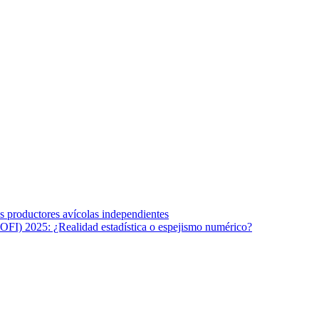
s afines y de la comunicación comprometidos con la promoción de una s
r los temas fundamentales de nuestra página: Salud y Vida (estilo de vi
los productores avícolas independientes
OFI) 2025: ¿Realidad estadística o espejismo numérico?
na vida saludable, como individuos y como sociedad, mediante la difusi