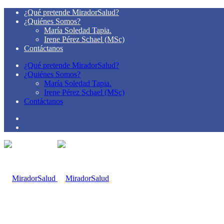
¿Qué pretende MiradorSalud?
¿Quiénes Somos?
María Soledad Tapia.
Irene Pérez Schael (MSc)
Contáctanos
¿Qué pretende MiradorSalud?
¿Quiénes Somos?
María Soledad Tapia.
Irene Pérez Schael (MSc)
Contáctanos