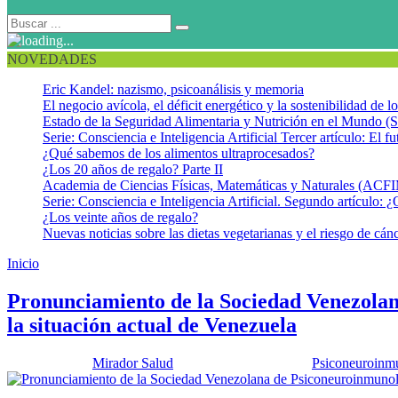
NOVEDADES
Eric Kandel: nazismo, psicoanálisis y memoria
El negocio avícola, el déficit energético y la sostenibilidad de 
Estado de la Seguridad Alimentaria y Nutrición en el Mundo (S
Serie: Consciencia e Inteligencia Artificial Tercer artículo: El fu
¿Qué sabemos de los alimentos ultraprocesados?
¿Los 20 años de regalo? Parte II
Academia de Ciencias Físicas, Matemáticas y Naturales (AC
Serie: Consciencia e Inteligencia Artificial. Segundo artículo: ¿
¿Los veinte años de regalo?
Nuevas noticias sobre las dietas vegetarianas y el riesgo de cán
Inicio
Crisis sanitaria venezolana
Pronunciamiento de la Sociedad Venezolana
la situación actual de Venezuela
Publicado por:
Mirador Salud
Fecha:
6 junio, 2017
En:
Psiconeuroinm