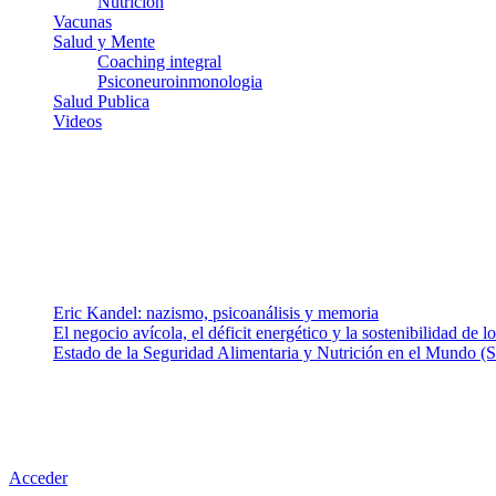
Nutricion
Vacunas
Salud y Mente
Coaching integral
Psiconeuroinmonologia
Salud Publica
Videos
¿Quiénes somos?
Somos un equipo de investigadores, profesionales de la salud y rama
colaboradores con ética, sentido crítico y responsabilidad para aborda
Entradas recientes
Eric Kandel: nazismo, psicoanálisis y memoria
El negocio avícola, el déficit energético y la sostenibilidad de 
Estado de la Seguridad Alimentaria y Nutrición en el Mundo (S
Nuestra misión
Nuestra misión primordial es estimular una actitud proactiva hacia u
conciencia sobre la prevención en salud.
Acceder