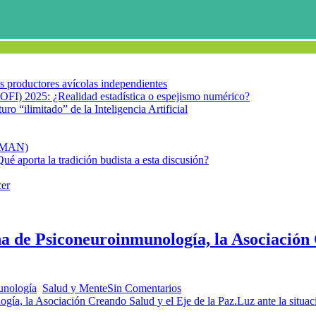
los productores avícolas independientes
OFI) 2025: ¿Realidad estadística o espejismo numérico?
turo “ilimitado” de la Inteligencia Artificial
FIMAN)
Qué aporta la tradición budista a esta discusión?
cer
 de Psiconeuroinmunología, la Asociación 
unología
,
Salud y Mente
Sin Comentarios