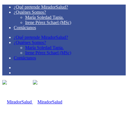
¿Qué pretende MiradorSalud?
¿Quiénes Somos?
María Soledad Tapia.
Irene Pérez Schael (MSc)
Contáctanos
¿Qué pretende MiradorSalud?
¿Quiénes Somos?
María Soledad Tapia.
Irene Pérez Schael (MSc)
Contáctanos