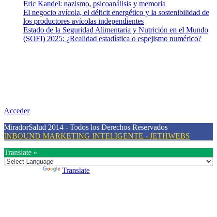
Eric Kandel: nazismo, psicoanálisis y memoria
El negocio avícola, el déficit energético y la sostenibilidad de
los productores avícolas independientes
Estado de la Seguridad Alimentaria y Nutrición en el Mundo
(SOFI) 2025: ¿Realidad estadística o espejismo numérico?
Nuestra misión
Nuestra misión primordial es estimular una actitud proactiva hacia
una vida saludable, como individuos y como sociedad, mediante la
difusión de información al día que promueva el desarrollo de una
mayor conciencia sobre la prevención en salud.
Acceder
MiradorSalud 2014 - Todos los Derechos Reservados
INBOUND MARKETING INTELIGENTE - JETHWEBS
Translate »
Powered by
Translate