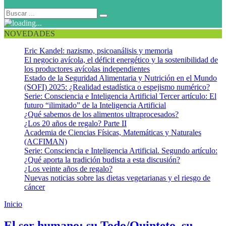
NOVEDADES
Eric Kandel: nazismo, psicoanálisis y memoria
El negocio avícola, el déficit energético y la sostenibilidad de
los productores avícolas independientes
Estado de la Seguridad Alimentaria y Nutrición en el Mundo
(SOFI) 2025: ¿Realidad estadística o espejismo numérico?
Serie: Consciencia e Inteligencia Artificial Tercer artículo: El
futuro “ilimitado” de la Inteligencia Artificial
¿Qué sabemos de los alimentos ultraprocesados?
¿Los 20 años de regalo? Parte II
Academia de Ciencias Físicas, Matemáticas y Naturales
(ACFIMAN)
Serie: Consciencia e Inteligencia Artificial. Segundo artículo:
¿Qué aporta la tradición budista a esta discusión?
¿Los veinte años de regalo?
Nuevas noticias sobre las dietas vegetarianas y el riesgo de
cáncer
Inicio
Cuerpo en un Todo
El ser humano: su Todo/Quinteto, su