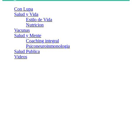
Con Lupa
Salud y Vida
Estilo de Vida
Nutricion
Vacunas
Salud y Mente
Coaching integral
Psiconeuroinmonologia
Salud Publica
Videos
¿Quiénes somos?
Somos un equipo de investigadores, profesionales de la salud y
ramas afines y de la comunicación comprometidos con la promoción
de una salud responsable. El sitio web MiradorSalud cuenta con un
equipo de colaboradores con ética, sentido crítico y responsabilidad
para abordar los temas fundamentales de nuestra página: Salud y
Vida (estilo de vida y nutrición), Vacunas, Salud Pública y Salud
Mental.
Entradas recientes