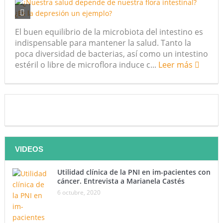
futuro “ilimitado” de la Inteligencia Artificial
El buen equilibrio de la microbiota del intestino es
¿Qué sabemos de los alimentos ultraprocesados?
indispensable para mantener la salud. Tanto la
poca diversidad de bacterias, así como un intestino
¿Los 20 años de regalo? Parte II
estéril o libre de microflora induce c...
Leer más
Academia de Ciencias Físicas, Matemáticas y Naturales
(ACFIMAN)
Serie: Consciencia e Inteligencia Artificial. Segundo
artículo: ¿Qué aporta la tradición budista a esta discusión?
VIDEOS
¿Los veinte años de regalo?
Nuevas noticias sobre las dietas vegetarianas y el riesgo
Utilidad clínica de la PNI en im-pacientes con
cáncer. Entrevista a Marianela Castés
de cáncer
6 octubre, 2020