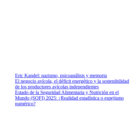
Somos un equipo de investigadores, profesionales de la salud y
ramas afines y de la comunicación comprometidos con la
promoción de una salud responsable. El sitio web MiradorSalud
cuenta con un equipo de colaboradores con ética, sentido crítico y
responsabilidad para abordar los temas fundamentales de nuestra
página: Salud y Vida (estilo de vida y nutrición), Vacunas, Salud
Pública y Salud Mental.
Entradas recientes
Eric Kandel: nazismo, psicoanálisis y memoria
El negocio avícola, el déficit energético y la sostenibilidad
de los productores avícolas independientes
Estado de la Seguridad Alimentaria y Nutrición en el
Mundo (SOFI) 2025: ¿Realidad estadística o espejismo
numérico?
Nuestra misión
Nuestra misión primordial es estimular una actitud proactiva hacia