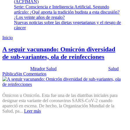
(ACFIMAN)
Serie: Consciencia e Inteligencia Artificial. Segundo
artículo: ¿Qué aporta la tradición budista a esta discusión?
¿Los veinte años de regalo?
Nuevas noticias sobre las dietas vegetarianas y el riesgo de
cáncer
Inicio
Enfermedad crónica
A seguir vacunando: Omicrón diversidad
de sub-variantes, ola de reinfecciones
Publicado por:
Mirador Salud
Fecha:
11 octubre, 2022
En:
Salud
Pública
Sin Comentarios
Ómicron u Omicrón. Esta fue una de las diatribas iniciales para
designar esta variante del coronavirus SARS-CoV-2 cuando
apareció en escena. De hecho, la Organización Mundial de la
Salud, pa...
Leer más