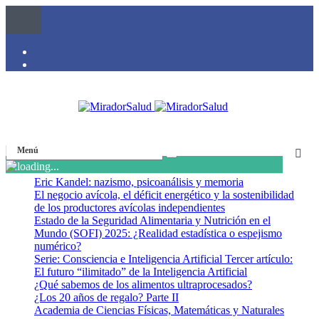
Menú
Eric Kandel: nazismo, psicoanálisis y memoria
El negocio avícola, el déficit energético y la sostenibilidad
de los productores avícolas independientes
Estado de la Seguridad Alimentaria y Nutrición en el
Mundo (SOFI) 2025: ¿Realidad estadística o espejismo
numérico?
Serie: Consciencia e Inteligencia Artificial Tercer artículo:
El futuro “ilimitado” de la Inteligencia Artificial
¿Qué sabemos de los alimentos ultraprocesados?
¿Los 20 años de regalo? Parte II
Academia de Ciencias Físicas, Matemáticas y Naturales