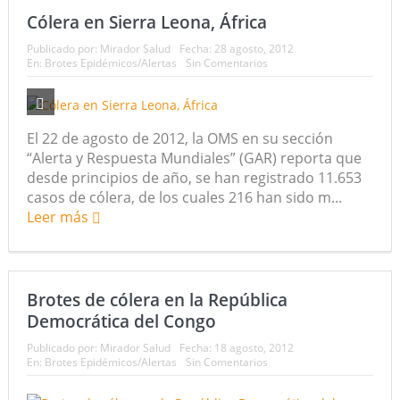
Cólera en Sierra Leona, África
Publicado por:
Mirador Salud
Fecha:
28 agosto, 2012
En:
Brotes Epidémicos/Alertas
Sin Comentarios
El 22 de agosto de 2012, la OMS en su sección
“Alerta y Respuesta Mundiales” (GAR) reporta que
desde principios de año, se han registrado 11.653
casos de cólera, de los cuales 216 han sido m...
Leer más
Brotes de cólera en la República
Democrática del Congo
Publicado por:
Mirador Salud
Fecha:
18 agosto, 2012
En:
Brotes Epidémicos/Alertas
Sin Comentarios