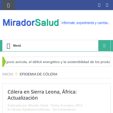
Menú
gocio avícola, el déficit energético y la sostenibilidad de los productor
o de cáncer
INICIO
EPIDEMIA DE CÓLERA
Cólera en Sierra Leona, África:
Actualización
Publicado por:
Mirador Salud
Fecha:
9 octubre, 2012
En:
Brotes Epidémicos/Alertas
Sin Comentarios