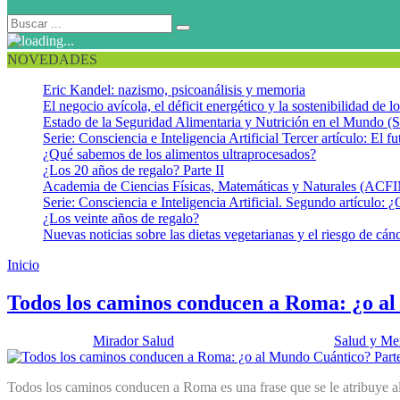
NOVEDADES
Eric Kandel: nazismo, psicoanálisis y memoria
El negocio avícola, el déficit energético y la sostenibilidad de 
Estado de la Seguridad Alimentaria y Nutrición en el Mundo (S
Serie: Consciencia e Inteligencia Artificial Tercer artículo: El fu
¿Qué sabemos de los alimentos ultraprocesados?
¿Los 20 años de regalo? Parte II
Academia de Ciencias Físicas, Matemáticas y Naturales (AC
Serie: Consciencia e Inteligencia Artificial. Segundo artículo: ¿
¿Los veinte años de regalo?
Nuevas noticias sobre las dietas vegetarianas y el riesgo de cán
Inicio
Epigenética cuántica
Todos los caminos conducen a Roma: ¿o al
Publicado por:
Mirador Salud
Fecha:
17 octubre, 2023
En:
Salud y Me
Todos los caminos conducen a Roma es una frase que se le atribuye 