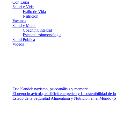
Con Lupa
Salud y Vida
Estilo de Vida
Nutricion
Vacunas
Salud y Mente
Coaching integral
Psiconeuroinmonologia
Salud Publica
Videos
¿Quiénes somos?
Somos un equipo de investigadores, profesionales de la salud y rama
colaboradores con ética, sentido crítico y responsabilidad para aborda
Entradas recientes
Eric Kandel: nazismo, psicoanálisis y memoria
El negocio avícola, el déficit energético y la sostenibilidad de 
Estado de la Seguridad Alimentaria y Nutrición en el Mundo (S
Nuestra misión