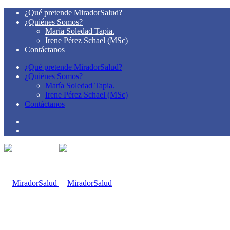
¿Qué pretende MiradorSalud?
¿Quiénes Somos?
María Soledad Tapia.
Irene Pérez Schael (MSc)
Contáctanos
¿Qué pretende MiradorSalud?
¿Quiénes Somos?
María Soledad Tapia.
Irene Pérez Schael (MSc)
Contáctanos