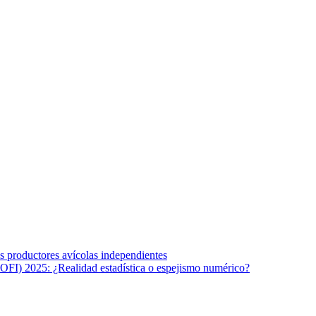
s afines y de la comunicación comprometidos con la promoción de una s
r los temas fundamentales de nuestra página: Salud y Vida (estilo de vi
los productores avícolas independientes
OFI) 2025: ¿Realidad estadística o espejismo numérico?