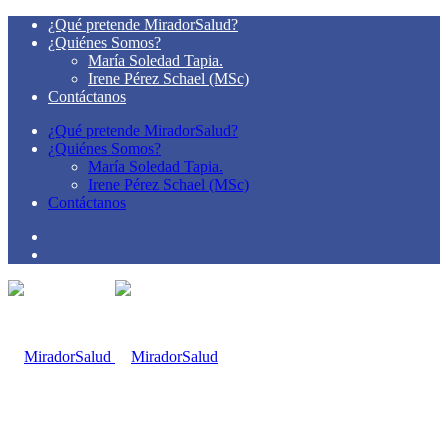
¿Qué pretende MiradorSalud?
¿Quiénes Somos?
María Soledad Tapia.
Irene Pérez Schael (MSc)
Contáctanos
¿Qué pretende MiradorSalud?
¿Quiénes Somos?
María Soledad Tapia.
Irene Pérez Schael (MSc)
Contáctanos