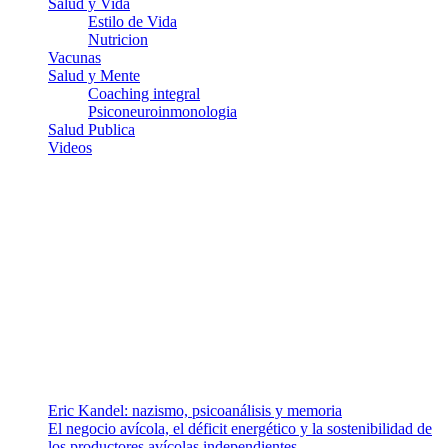
Salud y Vida
Estilo de Vida
Nutricion
Vacunas
Salud y Mente
Coaching integral
Psiconeuroinmonologia
Salud Publica
Videos
¿Quiénes somos?
Somos un equipo de investigadores, profesionales de la salud y
ramas afines y de la comunicación comprometidos con la promoción
de una salud responsable. El sitio web MiradorSalud cuenta con un
equipo de colaboradores con ética, sentido crítico y responsabilidad
para abordar los temas fundamentales de nuestra página: Salud y
Vida (estilo de vida y nutrición), Vacunas, Salud Pública y Salud
Mental.
Entradas recientes
Eric Kandel: nazismo, psicoanálisis y memoria
El negocio avícola, el déficit energético y la sostenibilidad de
los productores avícolas independientes