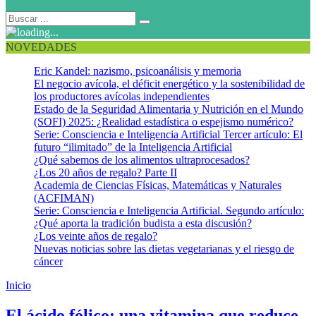
NOVEDADES
Eric Kandel: nazismo, psicoanálisis y memoria
El negocio avícola, el déficit energético y la sostenibilidad de
los productores avícolas independientes
Estado de la Seguridad Alimentaria y Nutrición en el Mundo
(SOFI) 2025: ¿Realidad estadística o espejismo numérico?
Serie: Consciencia e Inteligencia Artificial Tercer artículo: El
futuro “ilimitado” de la Inteligencia Artificial
¿Qué sabemos de los alimentos ultraprocesados?
¿Los 20 años de regalo? Parte II
Academia de Ciencias Físicas, Matemáticas y Naturales
(ACFIMAN)
Serie: Consciencia e Inteligencia Artificial. Segundo artículo:
¿Qué aporta la tradición budista a esta discusión?
¿Los veinte años de regalo?
Nuevas noticias sobre las dietas vegetarianas y el riesgo de
cáncer
Inicio
Espina bífida
El ácido fólico: una vitamina que reduce