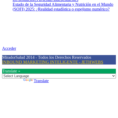
Estado de la Seguridad Alimentaria y Nutrición en el Mundo
(SOFI) 2025: ¿Realidad estadística o espejismo numérico?
Nuestra misión
Nuestra misión primordial es estimular una actitud proactiva hacia
una vida saludable, como individuos y como sociedad, mediante la
difusión de información al día que promueva el desarrollo de una
mayor conciencia sobre la prevención en salud.
Acceder
MiradorSalud 2014 - Todos los Derechos Reservados
INBOUND MARKETING INTELIGENTE - JETHWEBS
Translate »
Powered by
Translate