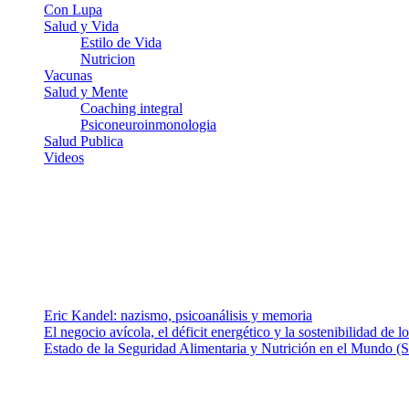
Con Lupa
Salud y Vida
Estilo de Vida
Nutricion
Vacunas
Salud y Mente
Coaching integral
Psiconeuroinmonologia
Salud Publica
Videos
¿Quiénes somos?
Somos un equipo de investigadores, profesionales de la salud y rama
colaboradores con ética, sentido crítico y responsabilidad para aborda
Entradas recientes
Eric Kandel: nazismo, psicoanálisis y memoria
El negocio avícola, el déficit energético y la sostenibilidad de 
Estado de la Seguridad Alimentaria y Nutrición en el Mundo (S
Nuestra misión