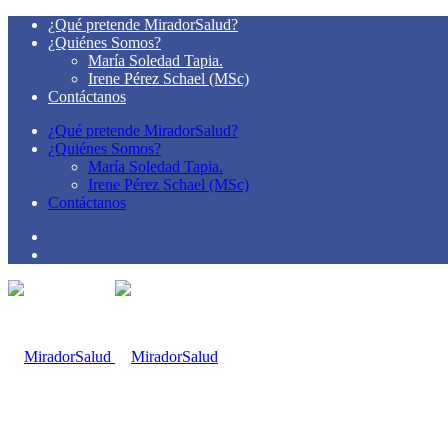
¿Qué pretende MiradorSalud?
¿Quiénes Somos?
María Soledad Tapia.
Irene Pérez Schael (MSc)
Contáctanos
¿Qué pretende MiradorSalud?
¿Quiénes Somos?
María Soledad Tapia.
Irene Pérez Schael (MSc)
Contáctanos