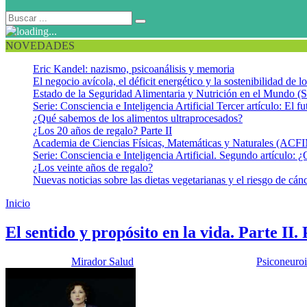
NOVEDADES
Eric Kandel: nazismo, psicoanálisis y memoria
El negocio avícola, el déficit energético y la sostenibilidad de 
Estado de la Seguridad Alimentaria y Nutrición en el Mundo (S
Serie: Consciencia e Inteligencia Artificial Tercer artículo: El fu
¿Qué sabemos de los alimentos ultraprocesados?
¿Los 20 años de regalo? Parte II
Academia de Ciencias Físicas, Matemáticas y Naturales (AC
Serie: Consciencia e Inteligencia Artificial. Segundo artículo: ¿
¿Los veinte años de regalo?
Nuevas noticias sobre las dietas vegetarianas y el riesgo de cán
Inicio
Espiritualidad
El sentido y propósito en la vida. Parte II
Publicado por:
Mirador Salud
Fecha:
15 octubre, 2019
En:
Psiconeuro