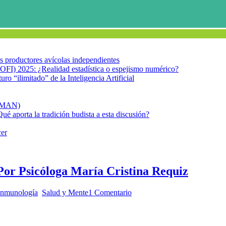
los productores avícolas independientes
OFI) 2025: ¿Realidad estadística o espejismo numérico?
turo “ilimitado” de la Inteligencia Artificial
FIMAN)
Qué aporta la tradición budista a esta discusión?
cer
. Por Psicóloga María Cristina Requiz
inmunología
,
Salud y Mente
1 Comentario