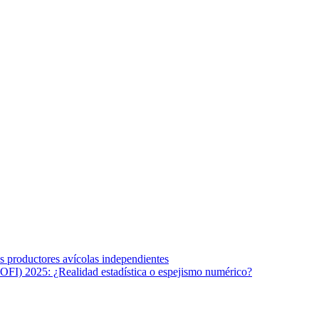
s afines y de la comunicación comprometidos con la promoción de una s
r los temas fundamentales de nuestra página: Salud y Vida (estilo de vi
los productores avícolas independientes
OFI) 2025: ¿Realidad estadística o espejismo numérico?