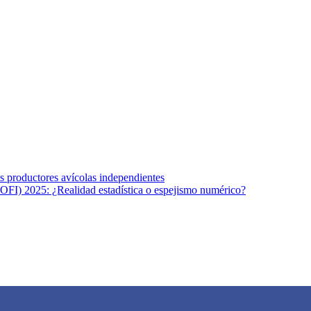
s afines y de la comunicación comprometidos con la promoción de una s
r los temas fundamentales de nuestra página: Salud y Vida (estilo de vi
los productores avícolas independientes
OFI) 2025: ¿Realidad estadística o espejismo numérico?
na vida saludable, como individuos y como sociedad, mediante la difusi