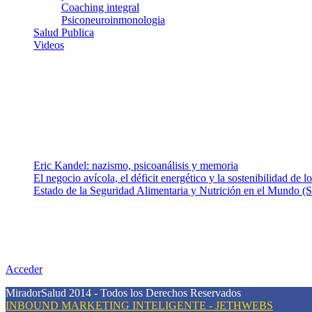
Coaching integral
Psiconeuroinmonologia
Salud Publica
Videos
¿Quiénes somos?
Somos un equipo de investigadores, profesionales de la salud y rama
colaboradores con ética, sentido crítico y responsabilidad para aborda
Entradas recientes
Eric Kandel: nazismo, psicoanálisis y memoria
El negocio avícola, el déficit energético y la sostenibilidad de 
Estado de la Seguridad Alimentaria y Nutrición en el Mundo (S
Nuestra misión
Nuestra misión primordial es estimular una actitud proactiva hacia u
conciencia sobre la prevención en salud.
Acceder
MiradorSalud 2014 - Todos los Derechos Reservados
INBOUND MARKETING INTELIGENTE - JETHWEBS