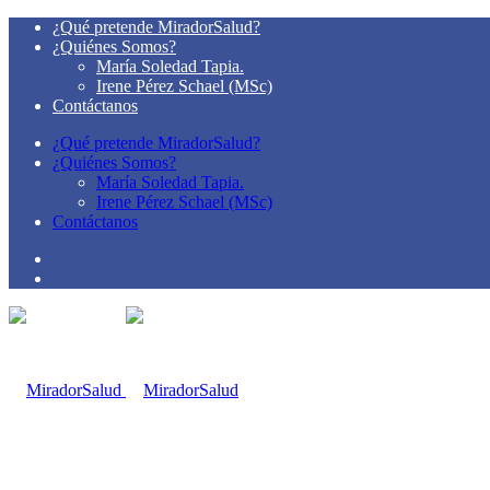
¿Qué pretende MiradorSalud?
¿Quiénes Somos?
María Soledad Tapia.
Irene Pérez Schael (MSc)
Contáctanos
¿Qué pretende MiradorSalud?
¿Quiénes Somos?
María Soledad Tapia.
Irene Pérez Schael (MSc)
Contáctanos