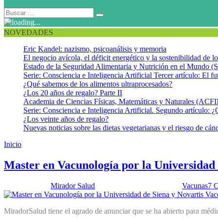
NOVEDADES
Eric Kandel: nazismo, psicoanálisis y memoria
El negocio avícola, el déficit energético y la sostenibilidad de 
Estado de la Seguridad Alimentaria y Nutrición en el Mundo (S
Serie: Consciencia e Inteligencia Artificial Tercer artículo: El fu
¿Qué sabemos de los alimentos ultraprocesados?
¿Los 20 años de regalo? Parte II
Academia de Ciencias Físicas, Matemáticas y Naturales (AC
Serie: Consciencia e Inteligencia Artificial. Segundo artículo: ¿
¿Los veinte años de regalo?
Nuevas noticias sobre las dietas vegetarianas y el riesgo de cán
Inicio
Estudios en Vacunas
Master en Vacunología por la Universidad
Publicado por:
Mirador Salud
Fecha:
30 octubre, 2012
En:
Vacunas
7 
MiradorSalud tiene el agrado de anunciar que se ha abierto para médi