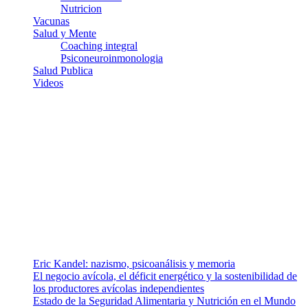
Nutricion
Vacunas
Salud y Mente
Coaching integral
Psiconeuroinmonologia
Salud Publica
Videos
¿Quiénes somos?
Somos un equipo de investigadores, profesionales de la salud y
ramas afines y de la comunicación comprometidos con la promoción
de una salud responsable. El sitio web MiradorSalud cuenta con un
equipo de colaboradores con ética, sentido crítico y responsabilidad
para abordar los temas fundamentales de nuestra página: Salud y
Vida (estilo de vida y nutrición), Vacunas, Salud Pública y Salud
Mental.
Entradas recientes
Eric Kandel: nazismo, psicoanálisis y memoria
El negocio avícola, el déficit energético y la sostenibilidad de
los productores avícolas independientes
Estado de la Seguridad Alimentaria y Nutrición en el Mundo