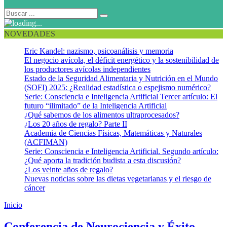
NOVEDADES
Eric Kandel: nazismo, psicoanálisis y memoria
El negocio avícola, el déficit energético y la sostenibilidad de
los productores avícolas independientes
Estado de la Seguridad Alimentaria y Nutrición en el Mundo
(SOFI) 2025: ¿Realidad estadística o espejismo numérico?
Serie: Consciencia e Inteligencia Artificial Tercer artículo: El
futuro “ilimitado” de la Inteligencia Artificial
¿Qué sabemos de los alimentos ultraprocesados?
¿Los 20 años de regalo? Parte II
Academia de Ciencias Físicas, Matemáticas y Naturales
(ACFIMAN)
Serie: Consciencia e Inteligencia Artificial. Segundo artículo:
¿Qué aporta la tradición budista a esta discusión?
¿Los veinte años de regalo?
Nuevas noticias sobre las dietas vegetarianas y el riesgo de
cáncer
Inicio
Éxito y neurociencia
Conferencia de Neurociencia y Éxito