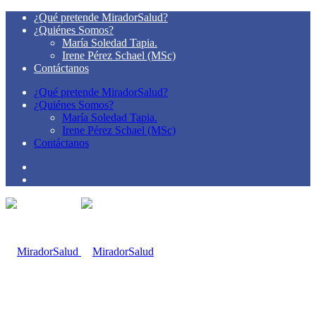
¿Qué pretende MiradorSalud?
¿Quiénes Somos?
María Soledad Tapia.
Irene Pérez Schael (MSc)
Contáctanos
¿Qué pretende MiradorSalud?
¿Quiénes Somos?
María Soledad Tapia.
Irene Pérez Schael (MSc)
Contáctanos