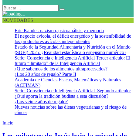
NOVEDADES
Eric Kandel: nazismo, psicoanálisis y memoria
El negocio avícola, el déficit energético y la sostenibilidad de
los productores avícolas independientes
Estado de la Seguridad Alimentaria y Nutrición en el Mundo
(SOFI) 2025: ¿Realidad estadística o espejismo numérico?
Serie: Consciencia e Inteligencia Artificial Tercer artículo: El
futuro “ilimitado” de la Inteligencia Artificial
¿Qué sabemos de los alimentos ultraprocesados?
¿Los 20 años de regalo? Parte II
Academia de Ciencias Físicas, Matemáticas y Naturales
(ACFIMAN)
Serie: Consciencia e Inteligencia Artificial. Segundo artículo:
¿Qué aporta la tradición budista a esta discusión?
¿Los veinte años de regalo?
Nuevas noticias sobre las dietas vegetarianas y el riesgo de
cáncer
Inicio
Fe y mente
Los milagros de Jesús bajo la mirada de