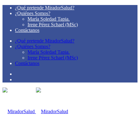
¿Qué pretende MiradorSalud?
¿Quiénes Somos?
María Soledad Tapia.
Irene Pérez Schael (MSc)
Contáctanos
¿Qué pretende MiradorSalud?
¿Quiénes Somos?
María Soledad Tapia.
Irene Pérez Schael (MSc)
Contáctanos