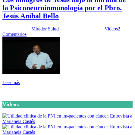
la Psiconeuroinmunología por el Pbro.
Jesús Aníbal Bello
Publicado por:
Mirador Salud
Fecha:
7 julio, 2020
En:
Videos
2
Comentarios
Leer más
Videos