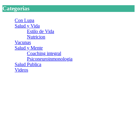
Categorias
Con Lupa
Salud y Vida
Estilo de Vida
Nutricion
Vacunas
Salud y Mente
Coaching integral
Psiconeuroinmonologia
Salud Publica
Videos
¿Quiénes somos?
Somos un equipo de investigadores, profesionales de la salud y
ramas afines y de la comunicación comprometidos con la promoción
de una salud responsable. El sitio web MiradorSalud cuenta con un
equipo de colaboradores con ética, sentido crítico y responsabilidad
para abordar los temas fundamentales de nuestra página: Salud y
Vida (estilo de vida y nutrición), Vacunas, Salud Pública y Salud
Mental.