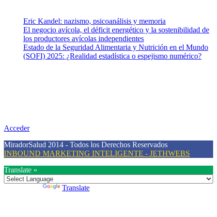
Entradas recientes
Eric Kandel: nazismo, psicoanálisis y memoria
El negocio avícola, el déficit energético y la sostenibilidad de
los productores avícolas independientes
Estado de la Seguridad Alimentaria y Nutrición en el Mundo
(SOFI) 2025: ¿Realidad estadística o espejismo numérico?
Nuestra misión
Nuestra misión primordial es estimular una actitud proactiva hacia
una vida saludable, como individuos y como sociedad, mediante la
difusión de información al día que promueva el desarrollo de una
mayor conciencia sobre la prevención en salud.
Acceder
MiradorSalud 2014 - Todos los Derechos Reservados
INBOUND MARKETING INTELIGENTE - JETHWEBS
Translate »
Powered by
Translate