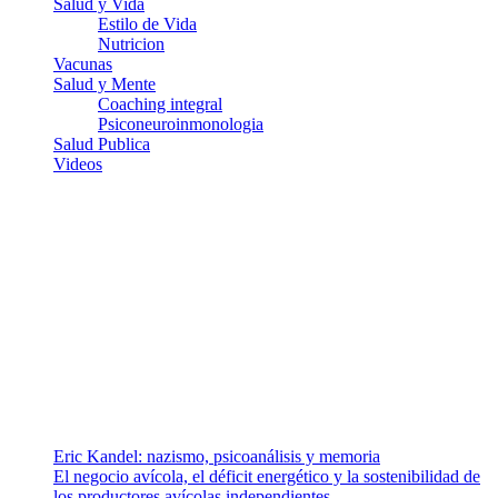
Salud y Vida
Estilo de Vida
Nutricion
Vacunas
Salud y Mente
Coaching integral
Psiconeuroinmonologia
Salud Publica
Videos
¿Quiénes somos?
Somos un equipo de investigadores, profesionales de la salud y
ramas afines y de la comunicación comprometidos con la promoción
de una salud responsable. El sitio web MiradorSalud cuenta con un
equipo de colaboradores con ética, sentido crítico y responsabilidad
para abordar los temas fundamentales de nuestra página: Salud y
Vida (estilo de vida y nutrición), Vacunas, Salud Pública y Salud
Mental.
Entradas recientes
Eric Kandel: nazismo, psicoanálisis y memoria
El negocio avícola, el déficit energético y la sostenibilidad de
los productores avícolas independientes