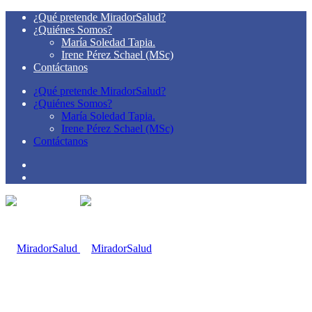
¿Qué pretende MiradorSalud?
¿Quiénes Somos?
María Soledad Tapia.
Irene Pérez Schael (MSc)
Contáctanos
¿Qué pretende MiradorSalud?
¿Quiénes Somos?
María Soledad Tapia.
Irene Pérez Schael (MSc)
Contáctanos