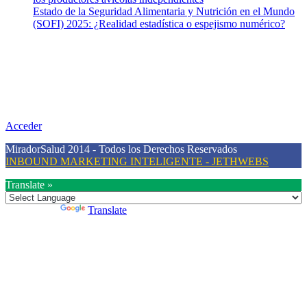
Estado de la Seguridad Alimentaria y Nutrición en el Mundo
(SOFI) 2025: ¿Realidad estadística o espejismo numérico?
Nuestra misión
Nuestra misión primordial es estimular una actitud proactiva hacia
una vida saludable, como individuos y como sociedad, mediante la
difusión de información al día que promueva el desarrollo de una
mayor conciencia sobre la prevención en salud.
Acceder
MiradorSalud 2014 - Todos los Derechos Reservados
INBOUND MARKETING INTELIGENTE - JETHWEBS
Translate »
Powered by
Translate