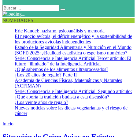
NOVEDADES
Eric Kandel: nazismo, psicoanálisis y memoria
El negocio avícola, el déficit energético y la sostenibilidad de
los productores avícolas independientes
Estado de la Seguridad Alimentaria y Nutrición en el Mundo
(SOFI) 2025: ¿Realidad estadística o espejismo numérico?
Serie: Consciencia e Inteligencia Artificial Tercer artículo: El
futuro “ilimitado” de la Inteligencia Artificial
¿Qué sabemos de los alimentos ultraprocesados?
¿Los 20 años de regalo? Parte II
Academia de Ciencias Físicas, Matemáticas y Naturales
(ACFIMAN)
Serie: Consciencia e Inteligencia Artificial. Segundo artículo:
¿Qué aporta la tradición budista a esta discusión?
¿Los veinte años de regalo?
Nuevas noticias sobre las dietas vegetarianas y el riesgo de
cáncer
Inicio
Gripe aviar en Egipto
Situación de Gripe Aviar en Egipto: