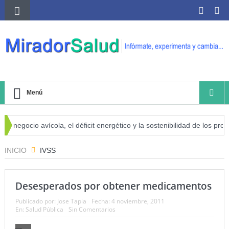
Menú
l negocio avícola, el déficit energético y la sostenibilidad de los produ
iesgo de cáncer
INICIO
IVSS
Desesperados por obtener medicamentos
Publicado por:
Jose Tapia
Fecha:
4 noviembre, 2011
En:
Salud Pública
Sin Comentarios