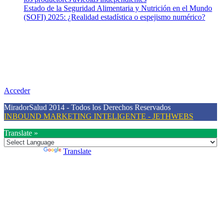
Estado de la Seguridad Alimentaria y Nutrición en el Mundo
(SOFI) 2025: ¿Realidad estadística o espejismo numérico?
Nuestra misión
Nuestra misión primordial es estimular una actitud proactiva hacia
una vida saludable, como individuos y como sociedad, mediante la
difusión de información al día que promueva el desarrollo de una
mayor conciencia sobre la prevención en salud.
Acceder
MiradorSalud 2014 - Todos los Derechos Reservados
INBOUND MARKETING INTELIGENTE - JETHWEBS
Translate »
Powered by
Translate