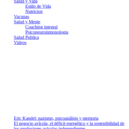
Salud y Vida
Estilo de Vida
Nutricion
Vacunas
Salud y Mente
Coaching integral
Psiconeuroinmonologia
Salud Publica
Videos
¿Quiénes somos?
Somos un equipo de investigadores, profesionales de la salud y
ramas afines y de la comunicación comprometidos con la promoción
de una salud responsable. El sitio web MiradorSalud cuenta con un
equipo de colaboradores con ética, sentido crítico y responsabilidad
para abordar los temas fundamentales de nuestra página: Salud y
Vida (estilo de vida y nutrición), Vacunas, Salud Pública y Salud
Mental.
Entradas recientes
Eric Kandel: nazismo, psicoanálisis y memoria
El negocio avícola, el déficit energético y la sostenibilidad de
los productores avícolas independientes