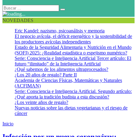
NOVEDADES
Eric Kandel: nazismo, psicoanálisis y memoria
El negocio avícola, el déficit energético y la sostenibilidad de
los productores avícolas independientes
Estado de la Seguridad Alimentaria y Nutrición en el Mundo
(SOFI) 2025: ¿Realidad estadística o espejismo numérico?
Serie: Consciencia e Inteligencia Artificial Tercer artículo: El
futuro “ilimitado” de la Inteligencia Artificial
¿Qué sabemos de los alimentos ultraprocesados?
¿Los 20 años de regalo? Parte II
Academia de Ciencias Físicas, Matemáticas y Naturales
(ACFIMAN)
Serie: Consciencia e Inteligencia Artificial. Segundo artículo:
¿Qué aporta la tradición budista a esta discusión?
¿Los veinte años de regalo?
Nuevas noticias sobre las dietas vegetarianas y el riesgo de
cáncer
Inicio
Jordania
Infección por un nuevo coronavirus: