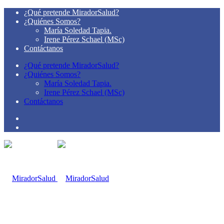
¿Qué pretende MiradorSalud?
¿Quiénes Somos?
María Soledad Tapia.
Irene Pérez Schael (MSc)
Contáctanos
¿Qué pretende MiradorSalud?
¿Quiénes Somos?
María Soledad Tapia.
Irene Pérez Schael (MSc)
Contáctanos