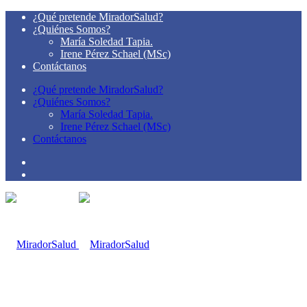
¿Qué pretende MiradorSalud?
¿Quiénes Somos?
María Soledad Tapia.
Irene Pérez Schael (MSc)
Contáctanos
¿Qué pretende MiradorSalud?
¿Quiénes Somos?
María Soledad Tapia.
Irene Pérez Schael (MSc)
Contáctanos