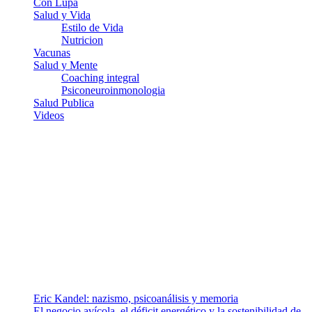
Con Lupa
Salud y Vida
Estilo de Vida
Nutricion
Vacunas
Salud y Mente
Coaching integral
Psiconeuroinmonologia
Salud Publica
Videos
¿Quiénes somos?
Somos un equipo de investigadores, profesionales de la salud y
ramas afines y de la comunicación comprometidos con la promoción
de una salud responsable. El sitio web MiradorSalud cuenta con un
equipo de colaboradores con ética, sentido crítico y responsabilidad
para abordar los temas fundamentales de nuestra página: Salud y
Vida (estilo de vida y nutrición), Vacunas, Salud Pública y Salud
Mental.
Entradas recientes
Eric Kandel: nazismo, psicoanálisis y memoria
El negocio avícola, el déficit energético y la sostenibilidad de