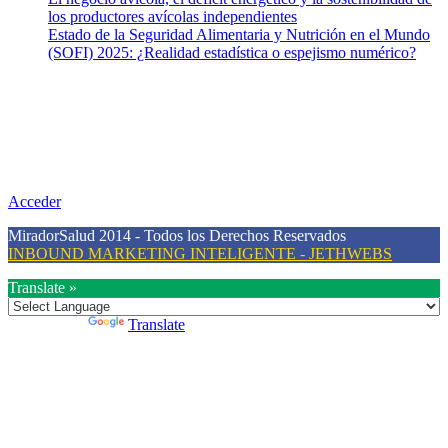
los productores avícolas independientes
Estado de la Seguridad Alimentaria y Nutrición en el Mundo
(SOFI) 2025: ¿Realidad estadística o espejismo numérico?
Nuestra misión
Nuestra misión primordial es estimular una actitud proactiva hacia
una vida saludable, como individuos y como sociedad, mediante la
difusión de información al día que promueva el desarrollo de una
mayor conciencia sobre la prevención en salud.
Acceder
MiradorSalud 2014 - Todos los Derechos Reservados
INBOUND MARKETING INTELIGENTE - JETHWEBS
Translate »
Powered by
Translate