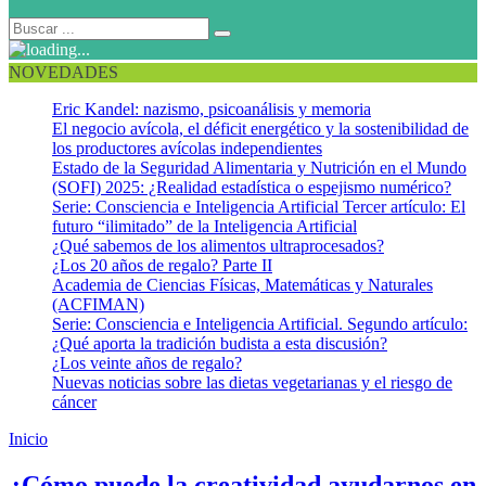
NOVEDADES
Eric Kandel: nazismo, psicoanálisis y memoria
El negocio avícola, el déficit energético y la sostenibilidad de
los productores avícolas independientes
Estado de la Seguridad Alimentaria y Nutrición en el Mundo
(SOFI) 2025: ¿Realidad estadística o espejismo numérico?
Serie: Consciencia e Inteligencia Artificial Tercer artículo: El
futuro “ilimitado” de la Inteligencia Artificial
¿Qué sabemos de los alimentos ultraprocesados?
¿Los 20 años de regalo? Parte II
Academia de Ciencias Físicas, Matemáticas y Naturales
(ACFIMAN)
Serie: Consciencia e Inteligencia Artificial. Segundo artículo:
¿Qué aporta la tradición budista a esta discusión?
¿Los veinte años de regalo?
Nuevas noticias sobre las dietas vegetarianas y el riesgo de
cáncer
Inicio
Maggie Toy
¿Cómo puede la creatividad ayudarnos en