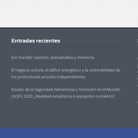
Entradas recientes
Eric Kandel: nazismo, psicoanálisis y memoria
El negocio avícola, el déficit energético y la sostenibilidad de
los productores avícolas independientes
Estado de la Seguridad Alimentaria y Nutrición en el Mundo
(SOFI) 2025: ¿Realidad estadística o espejismo numérico?