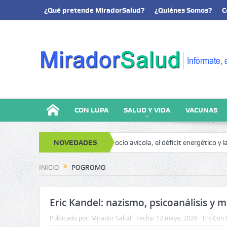
¿Qué pretende MiradorSalud?
¿Quiénes Somos?
C
CON LUPA
SALUD Y VIDA
VACUNAS
análisis y memoria
NOVEDADES
El negocio avícola, el déficit energético y la sost
INICIO
POGROMO
Eric Kandel: nazismo, psicoanálisis y 
Publicado por:
Mirador Salud
Fecha:
12 mayo, 2026
En:
Con 