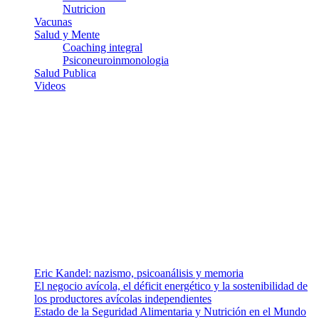
Nutricion
Vacunas
Salud y Mente
Coaching integral
Psiconeuroinmonologia
Salud Publica
Videos
¿Quiénes somos?
Somos un equipo de investigadores, profesionales de la salud y
ramas afines y de la comunicación comprometidos con la promoción
de una salud responsable. El sitio web MiradorSalud cuenta con un
equipo de colaboradores con ética, sentido crítico y responsabilidad
para abordar los temas fundamentales de nuestra página: Salud y
Vida (estilo de vida y nutrición), Vacunas, Salud Pública y Salud
Mental.
Entradas recientes
Eric Kandel: nazismo, psicoanálisis y memoria
El negocio avícola, el déficit energético y la sostenibilidad de
los productores avícolas independientes
Estado de la Seguridad Alimentaria y Nutrición en el Mundo