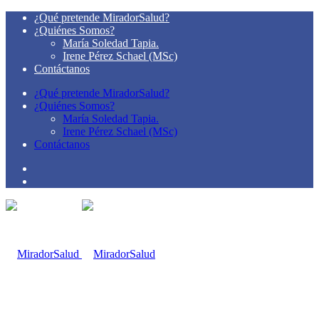
¿Qué pretende MiradorSalud?
¿Quiénes Somos?
María Soledad Tapia.
Irene Pérez Schael (MSc)
Contáctanos
¿Qué pretende MiradorSalud?
¿Quiénes Somos?
María Soledad Tapia.
Irene Pérez Schael (MSc)
Contáctanos