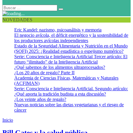
NOVEDADES
Eric Kandel: nazismo, psicoanálisis y memoria
El negocio avícola, el déficit energético y la sostenibilidad de
los productores avícolas independientes
Estado de la Seguridad Alimentaria y Nutrición en el Mundo
(SOFI) 2025: ¿Realidad estadística o espejismo numérico?
Serie: Consciencia e Inteligencia Artificial Tercer artículo: El
futuro “ilimitado” de la Inteligencia Artificial
¿Qué sabemos de los alimentos ultraprocesados?
¿Los 20 años de regalo? Parte II
Academia de Ciencias Físicas, Matemáticas y Naturales
(ACFIMAN)
Serie: Consciencia e Inteligencia Artificial. Segundo artículo:
¿Qué aporta la tradición budista a esta discusión?
¿Los veinte años de regalo?
Nuevas noticias sobre las dietas vegetarianas y el riesgo de
cáncer
Inicio
Premio Nobel de la Paz para Bill Gates
Bill Gates y la salud pública