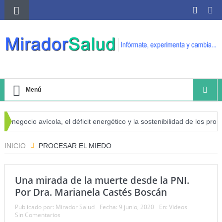
Menú
l negocio avícola, el déficit energético y la sostenibilidad de los produ
iesgo de cáncer
INICIO
PROCESAR EL MIEDO
Una mirada de la muerte desde la PNI.
Por Dra. Marianela Castés Boscán
Publicado por:
Mirador Salud
Fecha:
9 junio, 2020
En:
Videos
Sin Comentarios