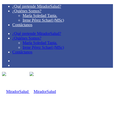
¿Qué pretende MiradorSalud?
¿Quiénes Somos?
María Soledad Tapia.
Irene Pérez Schael (MSc)
Contáctanos
¿Qué pretende MiradorSalud?
¿Quiénes Somos?
María Soledad Tapia.
Irene Pérez Schael (MSc)
Contáctanos