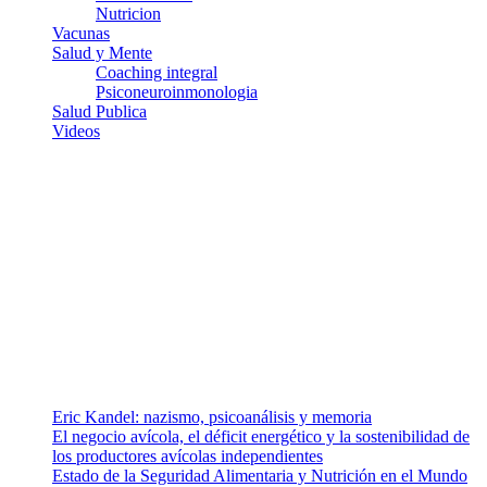
Nutricion
Vacunas
Salud y Mente
Coaching integral
Psiconeuroinmonologia
Salud Publica
Videos
¿Quiénes somos?
Somos un equipo de investigadores, profesionales de la salud y
ramas afines y de la comunicación comprometidos con la promoción
de una salud responsable. El sitio web MiradorSalud cuenta con un
equipo de colaboradores con ética, sentido crítico y responsabilidad
para abordar los temas fundamentales de nuestra página: Salud y
Vida (estilo de vida y nutrición), Vacunas, Salud Pública y Salud
Mental.
Entradas recientes
Eric Kandel: nazismo, psicoanálisis y memoria
El negocio avícola, el déficit energético y la sostenibilidad de
los productores avícolas independientes
Estado de la Seguridad Alimentaria y Nutrición en el Mundo