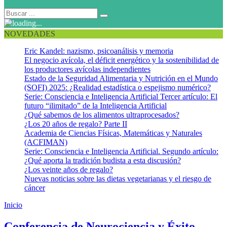
NOVEDADES
Eric Kandel: nazismo, psicoanálisis y memoria
El negocio avícola, el déficit energético y la sostenibilidad de
los productores avícolas independientes
Estado de la Seguridad Alimentaria y Nutrición en el Mundo
(SOFI) 2025: ¿Realidad estadística o espejismo numérico?
Serie: Consciencia e Inteligencia Artificial Tercer artículo: El
futuro “ilimitado” de la Inteligencia Artificial
¿Qué sabemos de los alimentos ultraprocesados?
¿Los 20 años de regalo? Parte II
Academia de Ciencias Físicas, Matemáticas y Naturales
(ACFIMAN)
Serie: Consciencia e Inteligencia Artificial. Segundo artículo:
¿Qué aporta la tradición budista a esta discusión?
¿Los veinte años de regalo?
Nuevas noticias sobre las dietas vegetarianas y el riesgo de
cáncer
Inicio
Prolongar la salud
Conferencia de Neurociencia y Éxito