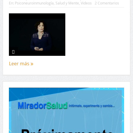
En:
Psiconeuroinmunología
,
Salud y Mente
,
Videos
2 Comentarios
Leer más