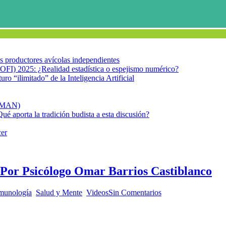
los productores avícolas independientes
OFI) 2025: ¿Realidad estadística o espejismo numérico?
turo “ilimitado” de la Inteligencia Artificial
FIMAN)
Qué aporta la tradición budista a esta discusión?
cer
. Por Psicólogo Omar Barrios Castiblanco
munología
,
Salud y Mente
,
Videos
Sin Comentarios