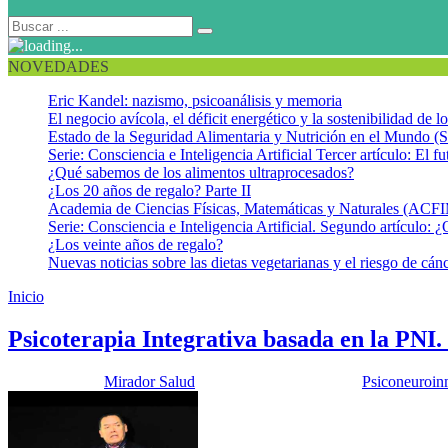
NOVEDADES
Eric Kandel: nazismo, psicoanálisis y memoria
El negocio avícola, el déficit energético y la sostenibilidad de 
Estado de la Seguridad Alimentaria y Nutrición en el Mundo (S
Serie: Consciencia e Inteligencia Artificial Tercer artículo: El fu
¿Qué sabemos de los alimentos ultraprocesados?
¿Los 20 años de regalo? Parte II
Academia de Ciencias Físicas, Matemáticas y Naturales (AC
Serie: Consciencia e Inteligencia Artificial. Segundo artículo: ¿
¿Los veinte años de regalo?
Nuevas noticias sobre las dietas vegetarianas y el riesgo de cán
Inicio
Psicoterapia Integrativa
Psicoterapia Integrativa basada en la PNI
Publicado por:
Mirador Salud
Fecha:
15 enero, 2019
En:
Psiconeuroin