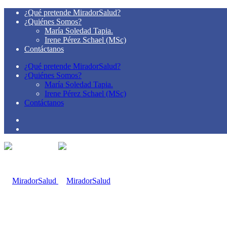
¿Qué pretende MiradorSalud?
¿Quiénes Somos?
María Soledad Tapia.
Irene Pérez Schael (MSc)
Contáctanos
¿Qué pretende MiradorSalud?
¿Quiénes Somos?
María Soledad Tapia.
Irene Pérez Schael (MSc)
Contáctanos