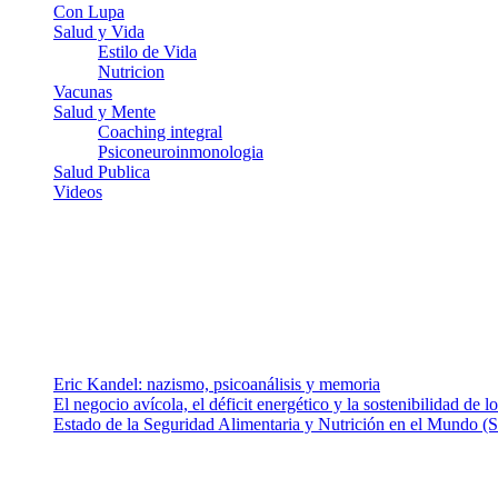
Con Lupa
Salud y Vida
Estilo de Vida
Nutricion
Vacunas
Salud y Mente
Coaching integral
Psiconeuroinmonologia
Salud Publica
Videos
¿Quiénes somos?
Somos un equipo de investigadores, profesionales de la salud y rama
colaboradores con ética, sentido crítico y responsabilidad para aborda
Entradas recientes
Eric Kandel: nazismo, psicoanálisis y memoria
El negocio avícola, el déficit energético y la sostenibilidad de 
Estado de la Seguridad Alimentaria y Nutrición en el Mundo (S
Nuestra misión