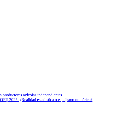
s afines y de la comunicación comprometidos con la promoción de una s
r los temas fundamentales de nuestra página: Salud y Vida (estilo de vi
los productores avícolas independientes
OFI) 2025: ¿Realidad estadística o espejismo numérico?