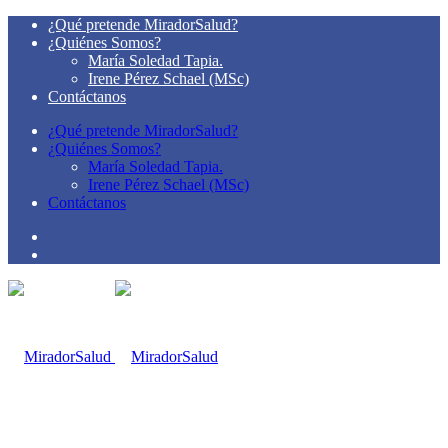
¿Qué pretende MiradorSalud?
¿Quiénes Somos?
María Soledad Tapia.
Irene Pérez Schael (MSc)
Contáctanos
¿Qué pretende MiradorSalud?
¿Quiénes Somos?
María Soledad Tapia.
Irene Pérez Schael (MSc)
Contáctanos