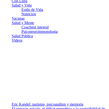
Con Lupa
Salud y Vida
Estilo de Vida
Nutricion
Vacunas
Salud y Mente
Coaching integral
Psiconeuroinmonologia
Salud Publica
Videos
¿Quiénes somos?
Somos un equipo de investigadores, profesionales de la salud y
ramas afines y de la comunicación comprometidos con la promoción
de una salud responsable. El sitio web MiradorSalud cuenta con un
equipo de colaboradores con ética, sentido crítico y responsabilidad
para abordar los temas fundamentales de nuestra página: Salud y
Vida (estilo de vida y nutrición), Vacunas, Salud Pública y Salud
Mental.
Entradas recientes
Eric Kandel: nazismo, psicoanálisis y memoria
El negocio avícola, el déficit energético y la sostenibilidad de