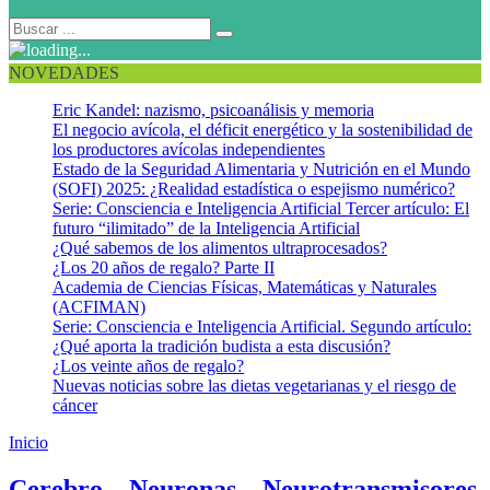
NOVEDADES
Eric Kandel: nazismo, psicoanálisis y memoria
El negocio avícola, el déficit energético y la sostenibilidad de
los productores avícolas independientes
Estado de la Seguridad Alimentaria y Nutrición en el Mundo
(SOFI) 2025: ¿Realidad estadística o espejismo numérico?
Serie: Consciencia e Inteligencia Artificial Tercer artículo: El
futuro “ilimitado” de la Inteligencia Artificial
¿Qué sabemos de los alimentos ultraprocesados?
¿Los 20 años de regalo? Parte II
Academia de Ciencias Físicas, Matemáticas y Naturales
(ACFIMAN)
Serie: Consciencia e Inteligencia Artificial. Segundo artículo:
¿Qué aporta la tradición budista a esta discusión?
¿Los veinte años de regalo?
Nuevas noticias sobre las dietas vegetarianas y el riesgo de
cáncer
Inicio
Redes de neuronas
Cerebro – Neuronas – Neurotransmisores