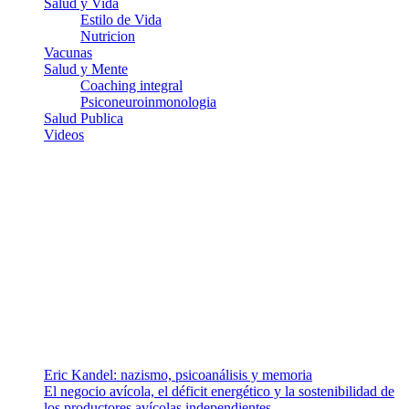
Salud y Vida
Estilo de Vida
Nutricion
Vacunas
Salud y Mente
Coaching integral
Psiconeuroinmonologia
Salud Publica
Videos
¿Quiénes somos?
Somos un equipo de investigadores, profesionales de la salud y
ramas afines y de la comunicación comprometidos con la promoción
de una salud responsable. El sitio web MiradorSalud cuenta con un
equipo de colaboradores con ética, sentido crítico y responsabilidad
para abordar los temas fundamentales de nuestra página: Salud y
Vida (estilo de vida y nutrición), Vacunas, Salud Pública y Salud
Mental.
Entradas recientes
Eric Kandel: nazismo, psicoanálisis y memoria
El negocio avícola, el déficit energético y la sostenibilidad de
los productores avícolas independientes