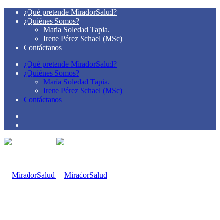
¿Qué pretende MiradorSalud?
¿Quiénes Somos?
María Soledad Tapia.
Irene Pérez Schael (MSc)
Contáctanos
¿Qué pretende MiradorSalud?
¿Quiénes Somos?
María Soledad Tapia.
Irene Pérez Schael (MSc)
Contáctanos