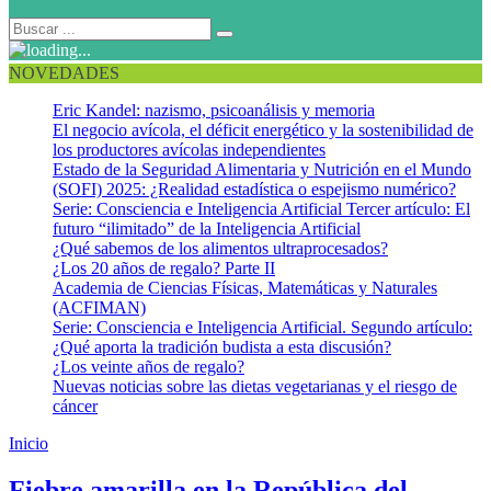
NOVEDADES
Eric Kandel: nazismo, psicoanálisis y memoria
El negocio avícola, el déficit energético y la sostenibilidad de
los productores avícolas independientes
Estado de la Seguridad Alimentaria y Nutrición en el Mundo
(SOFI) 2025: ¿Realidad estadística o espejismo numérico?
Serie: Consciencia e Inteligencia Artificial Tercer artículo: El
futuro “ilimitado” de la Inteligencia Artificial
¿Qué sabemos de los alimentos ultraprocesados?
¿Los 20 años de regalo? Parte II
Academia de Ciencias Físicas, Matemáticas y Naturales
(ACFIMAN)
Serie: Consciencia e Inteligencia Artificial. Segundo artículo:
¿Qué aporta la tradición budista a esta discusión?
¿Los veinte años de regalo?
Nuevas noticias sobre las dietas vegetarianas y el riesgo de
cáncer
Inicio
República del Congo
Fiebre amarilla en la República del