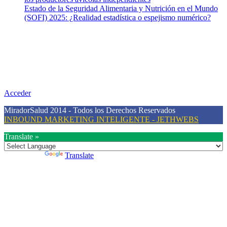
Estado de la Seguridad Alimentaria y Nutrición en el Mundo
(SOFI) 2025: ¿Realidad estadística o espejismo numérico?
Nuestra misión
Nuestra misión primordial es estimular una actitud proactiva hacia
una vida saludable, como individuos y como sociedad, mediante la
difusión de información al día que promueva el desarrollo de una
mayor conciencia sobre la prevención en salud.
Acceder
MiradorSalud 2014 - Todos los Derechos Reservados
INBOUND MARKETING INTELIGENTE - JETHWEBS
Translate »
Powered by
Translate