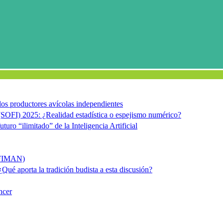
e los productores avícolas independientes
(SOFI) 2025: ¿Realidad estadística o espejismo numérico?
uturo “ilimitado” de la Inteligencia Artificial
ACFIMAN)
 ¿Qué aporta la tradición budista a esta discusión?
ncer