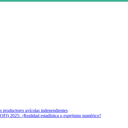
s afines y de la comunicación comprometidos con la promoción de una s
r los temas fundamentales de nuestra página: Salud y Vida (estilo de vi
los productores avícolas independientes
OFI) 2025: ¿Realidad estadística o espejismo numérico?