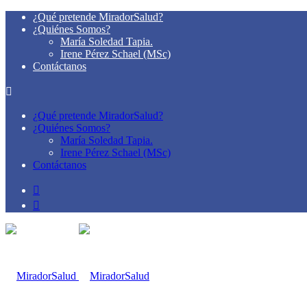
¿Qué pretende MiradorSalud?
¿Quiénes Somos?
María Soledad Tapia.
Irene Pérez Schael (MSc)
Contáctanos
¿Qué pretende MiradorSalud?
¿Quiénes Somos?
María Soledad Tapia.
Irene Pérez Schael (MSc)
Contáctanos