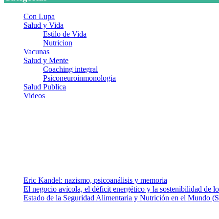
Con Lupa
Salud y Vida
Estilo de Vida
Nutricion
Vacunas
Salud y Mente
Coaching integral
Psiconeuroinmonologia
Salud Publica
Videos
¿Quiénes somos?
Somos un equipo de investigadores, profesionales de la salud y rama
colaboradores con ética, sentido crítico y responsabilidad para aborda
Entradas recientes
Eric Kandel: nazismo, psicoanálisis y memoria
El negocio avícola, el déficit energético y la sostenibilidad de 
Estado de la Seguridad Alimentaria y Nutrición en el Mundo (S
Nuestra misión