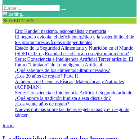
NOVEDADES
Eric Kandel: nazismo, psicoanálisis y memoria
El negocio avícola, el déficit energético y la sostenibilidad de
los productores avícolas independientes
Estado de la Seguridad Alimentaria y Nutrición en el Mundo
(SOFI) 2025: ¿Realidad estadística o espejismo numérico?
Serie: Consciencia e Inteligencia Artificial Tercer artículo: El
futuro “ilimitado” de la Inteligencia Artificial
¿Qué sabemos de los alimentos ultraprocesados?
¿Los 20 años de regalo? Parte II
Academia de Ciencias Físicas, Matemáticas y Naturales
(ACFIMAN)
Serie: Consciencia e Inteligencia Artificial. Segundo artículo:
¿Qué aporta la tradición budista a esta discusión?
¿Los veinte años de regalo?
Nuevas noticias sobre las dietas vegetarianas y el riesgo de
cáncer
Inicio
Salud sexual
La diversidad sexual en los humanos