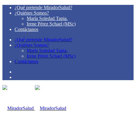
¿Qué pretende MiradorSalud?
¿Quiénes Somos?
María Soledad Tapia.
Irene Pérez Schael (MSc)
Contáctanos
¿Qué pretende MiradorSalud?
¿Quiénes Somos?
María Soledad Tapia.
Irene Pérez Schael (MSc)
Contáctanos