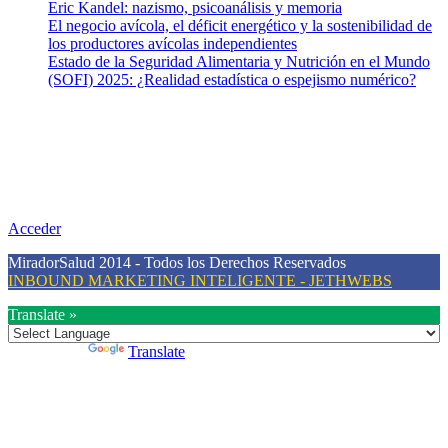
Eric Kandel: nazismo, psicoanálisis y memoria
El negocio avícola, el déficit energético y la sostenibilidad de
los productores avícolas independientes
Estado de la Seguridad Alimentaria y Nutrición en el Mundo
(SOFI) 2025: ¿Realidad estadística o espejismo numérico?
Nuestra misión
Nuestra misión primordial es estimular una actitud proactiva hacia
una vida saludable, como individuos y como sociedad, mediante la
difusión de información al día que promueva el desarrollo de una
mayor conciencia sobre la prevención en salud.
Acceder
MiradorSalud 2014 - Todos los Derechos Reservados
INBOUND MARKETING INTELIGENTE - JETHWEBS
Translate »
Powered by
Translate