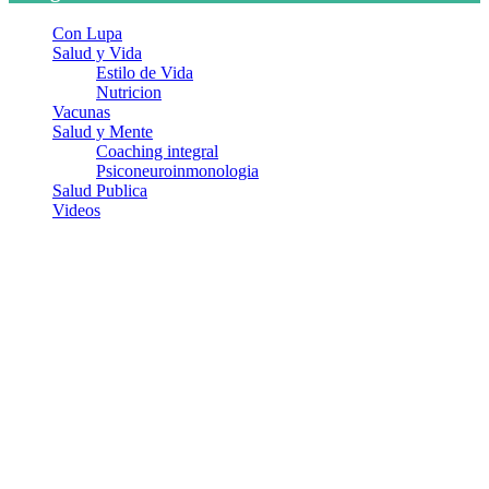
Con Lupa
Salud y Vida
Estilo de Vida
Nutricion
Vacunas
Salud y Mente
Coaching integral
Psiconeuroinmonologia
Salud Publica
Videos
¿Quiénes somos?
Somos un equipo de investigadores, profesionales de la salud y
ramas afines y de la comunicación comprometidos con la promoción
de una salud responsable. El sitio web MiradorSalud cuenta con un
equipo de colaboradores con ética, sentido crítico y responsabilidad
para abordar los temas fundamentales de nuestra página: Salud y
Vida (estilo de vida y nutrición), Vacunas, Salud Pública y Salud
Mental.
Entradas recientes