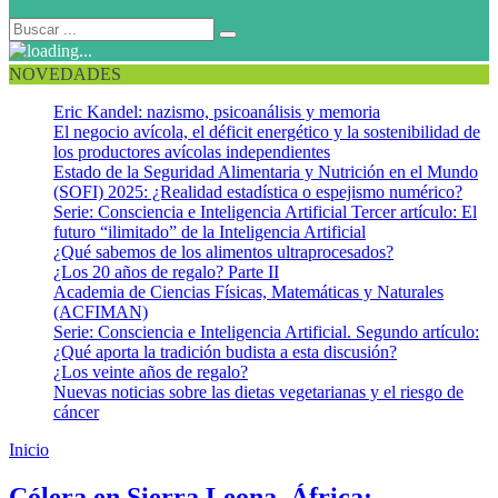
NOVEDADES
Eric Kandel: nazismo, psicoanálisis y memoria
El negocio avícola, el déficit energético y la sostenibilidad de
los productores avícolas independientes
Estado de la Seguridad Alimentaria y Nutrición en el Mundo
(SOFI) 2025: ¿Realidad estadística o espejismo numérico?
Serie: Consciencia e Inteligencia Artificial Tercer artículo: El
futuro “ilimitado” de la Inteligencia Artificial
¿Qué sabemos de los alimentos ultraprocesados?
¿Los 20 años de regalo? Parte II
Academia de Ciencias Físicas, Matemáticas y Naturales
(ACFIMAN)
Serie: Consciencia e Inteligencia Artificial. Segundo artículo:
¿Qué aporta la tradición budista a esta discusión?
¿Los veinte años de regalo?
Nuevas noticias sobre las dietas vegetarianas y el riesgo de
cáncer
Inicio
Sierra Leona
Cólera en Sierra Leona, África: