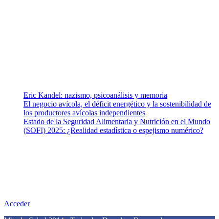
Somos un equipo de investigadores, profesionales de la salud y
ramas afines y de la comunicación comprometidos con la promoción
de una salud responsable. El sitio web MiradorSalud cuenta con un
equipo de colaboradores con ética, sentido crítico y responsabilidad
para abordar los temas fundamentales de nuestra página: Salud y
Vida (estilo de vida y nutrición), Vacunas, Salud Pública y Salud
Mental.
Entradas recientes
Eric Kandel: nazismo, psicoanálisis y memoria
El negocio avícola, el déficit energético y la sostenibilidad de
los productores avícolas independientes
Estado de la Seguridad Alimentaria y Nutrición en el Mundo
(SOFI) 2025: ¿Realidad estadística o espejismo numérico?
Nuestra misión
Nuestra misión primordial es estimular una actitud proactiva hacia
una vida saludable, como individuos y como sociedad, mediante la
difusión de información al día que promueva el desarrollo de una
mayor conciencia sobre la prevención en salud.
Acceder