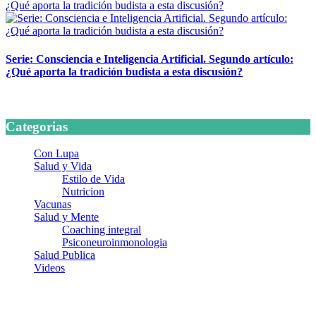
Serie: Consciencia e Inteligencia Artificial. Segundo artículo:
¿Qué aporta la tradición budista a esta discusión?
24 marzo, 2026
Categorias
Con Lupa
Salud y Vida
Estilo de Vida
Nutricion
Vacunas
Salud y Mente
Coaching integral
Psiconeuroinmonologia
Salud Publica
Videos
¿Quiénes somos?