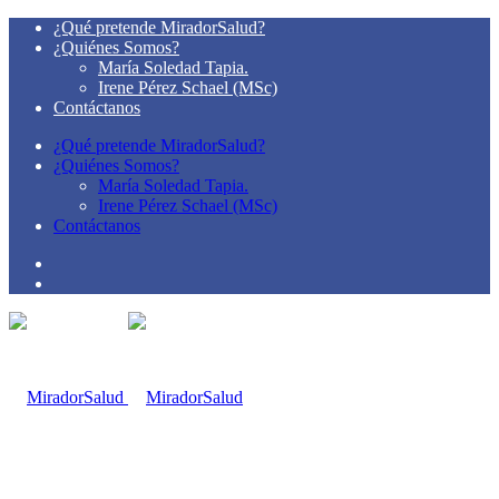
¿Qué pretende MiradorSalud?
¿Quiénes Somos?
María Soledad Tapia.
Irene Pérez Schael (MSc)
Contáctanos
¿Qué pretende MiradorSalud?
¿Quiénes Somos?
María Soledad Tapia.
Irene Pérez Schael (MSc)
Contáctanos