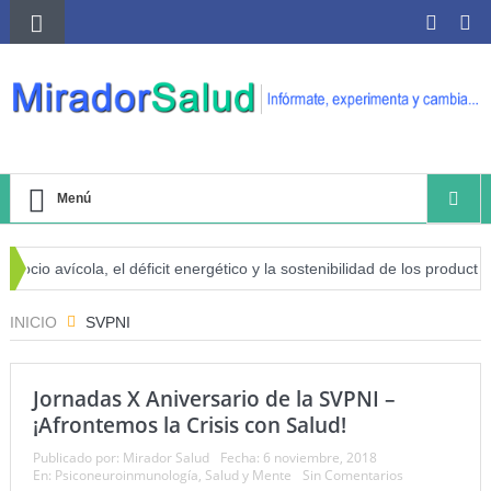
Menú
cio avícola, el déficit energético y la sostenibilidad de los productore
 de cáncer
INICIO
SVPNI
Jornadas X Aniversario de la SVPNI –
¡Afrontemos la Crisis con Salud!
Publicado por:
Mirador Salud
Fecha:
6 noviembre, 2018
En:
Psiconeuroinmunología
,
Salud y Mente
Sin Comentarios