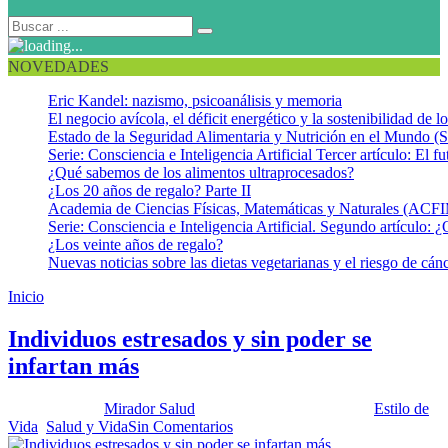
NOVEDADES
Eric Kandel: nazismo, psicoanálisis y memoria
El negocio avícola, el déficit energético y la sostenibilidad de 
Estado de la Seguridad Alimentaria y Nutrición en el Mundo (S
Serie: Consciencia e Inteligencia Artificial Tercer artículo: El fu
¿Qué sabemos de los alimentos ultraprocesados?
¿Los 20 años de regalo? Parte II
Academia de Ciencias Físicas, Matemáticas y Naturales (AC
Serie: Consciencia e Inteligencia Artificial. Segundo artículo: ¿
¿Los veinte años de regalo?
Nuevas noticias sobre las dietas vegetarianas y el riesgo de cán
Inicio
Tensión laboral
Individuos estresados y sin poder se
infartan más
Publicado por:
Mirador Salud
Fecha:
23 octubre, 2012
En:
Estilo de
Vida
,
Salud y Vida
Sin Comentarios