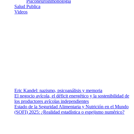
Psiconeuroinmonologia
Salud Publica
Videos
¿Quiénes somos?
Somos un equipo de investigadores, profesionales de la salud y
ramas afines y de la comunicación comprometidos con la promoción
de una salud responsable. El sitio web MiradorSalud cuenta con un
equipo de colaboradores con ética, sentido crítico y responsabilidad
para abordar los temas fundamentales de nuestra página: Salud y
Vida (estilo de vida y nutrición), Vacunas, Salud Pública y Salud
Mental.
Entradas recientes
Eric Kandel: nazismo, psicoanálisis y memoria
El negocio avícola, el déficit energético y la sostenibilidad de
los productores avícolas independientes
Estado de la Seguridad Alimentaria y Nutrición en el Mundo
(SOFI) 2025: ¿Realidad estadística o espejismo numérico?
Nuestra misión