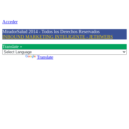
Nuestra misión primordial es estimular una actitud proactiva hacia
una vida saludable, como individuos y como sociedad, mediante la
difusión de información al día que promueva el desarrollo de una
mayor conciencia sobre la prevención en salud.
Acceder
MiradorSalud 2014 - Todos los Derechos Reservados
INBOUND MARKETING INTELIGENTE - JETHWEBS
Translate »
Powered by
Translate