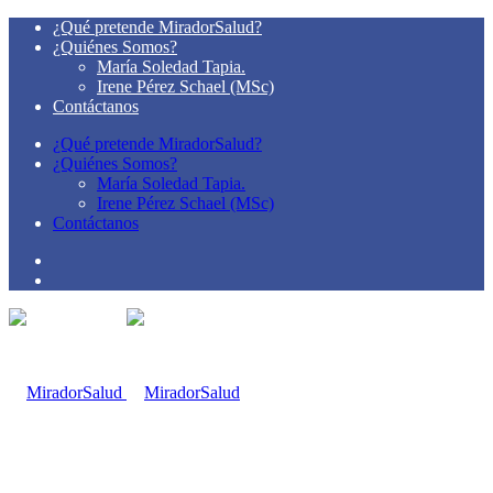
¿Qué pretende MiradorSalud?
¿Quiénes Somos?
María Soledad Tapia.
Irene Pérez Schael (MSc)
Contáctanos
¿Qué pretende MiradorSalud?
¿Quiénes Somos?
María Soledad Tapia.
Irene Pérez Schael (MSc)
Contáctanos