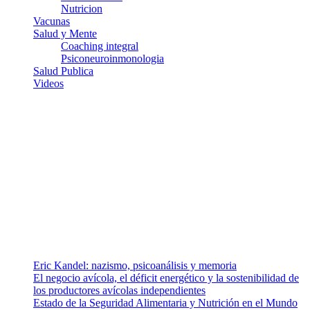
Nutricion
Vacunas
Salud y Mente
Coaching integral
Psiconeuroinmonologia
Salud Publica
Videos
¿Quiénes somos?
Somos un equipo de investigadores, profesionales de la salud y
ramas afines y de la comunicación comprometidos con la promoción
de una salud responsable. El sitio web MiradorSalud cuenta con un
equipo de colaboradores con ética, sentido crítico y responsabilidad
para abordar los temas fundamentales de nuestra página: Salud y
Vida (estilo de vida y nutrición), Vacunas, Salud Pública y Salud
Mental.
Entradas recientes
Eric Kandel: nazismo, psicoanálisis y memoria
El negocio avícola, el déficit energético y la sostenibilidad de
los productores avícolas independientes
Estado de la Seguridad Alimentaria y Nutrición en el Mundo