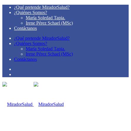
¿Qué pretende MiradorSalud?
¿Quiénes Somos?
María Soledad Tapia.
Irene Pérez Schael (MSc)
Contáctanos
¿Qué pretende MiradorSalud?
¿Quiénes Somos?
María Soledad Tapia.
Irene Pérez Schael (MSc)
Contáctanos