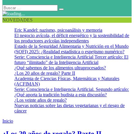
NOVEDADES
Eric Kandel: nazismo, psicoanálisis y memoria
El negocio avícola, el déficit energético y la sostenibilidad de
los productores avícolas independientes
Estado de la Seguridad Alimentaria y Nutrición en el Mundo
(SOFI) 2025: ¿Realidad estadística o espejismo numérico?
Serie: Consciencia e Inteligencia Artificial Tercer artículo: El
futuro “ilimitado” de la Inteligencia Artificial
¿Qué sabemos de los alimentos ultraprocesados?
¿Los 20 años de regalo? Parte II
Academia de Ciencias Físicas, Matemáticas y Naturales
(ACFIMAN)
Serie: Consciencia e Inteligencia Artificial. Segundo artículo:
¿Qué aporta la tradición budista a esta discusión?
¿Los veinte años de regalo?
Nuevas noticias sobre las dietas vegetarianas y el riesgo de
cáncer
Inicio
Tercera edad
¿Los 20 años de regalo? Parte II