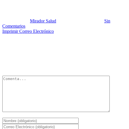
Gripe aviar
Publicado por:
Mirador Salud
Fecha:
26 enero, 2012
En:
Sin
Comentarios
Imprimir
Correo Electrónico
Deja un Comentario
Tu dirección de correo electrónico no será publicada.
Los campos
obligatorios están marcados con
*