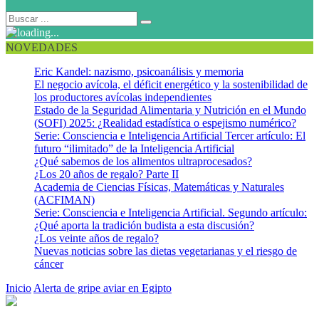
NOVEDADES
Eric Kandel: nazismo, psicoanálisis y memoria
El negocio avícola, el déficit energético y la sostenibilidad de
los productores avícolas independientes
Estado de la Seguridad Alimentaria y Nutrición en el Mundo
(SOFI) 2025: ¿Realidad estadística o espejismo numérico?
Serie: Consciencia e Inteligencia Artificial Tercer artículo: El
futuro “ilimitado” de la Inteligencia Artificial
¿Qué sabemos de los alimentos ultraprocesados?
¿Los 20 años de regalo? Parte II
Academia de Ciencias Físicas, Matemáticas y Naturales
(ACFIMAN)
Serie: Consciencia e Inteligencia Artificial. Segundo artículo:
¿Qué aporta la tradición budista a esta discusión?
¿Los veinte años de regalo?
Nuevas noticias sobre las dietas vegetarianas y el riesgo de
cáncer
Inicio
Alerta de gripe aviar en Egipto
Gripe aviar