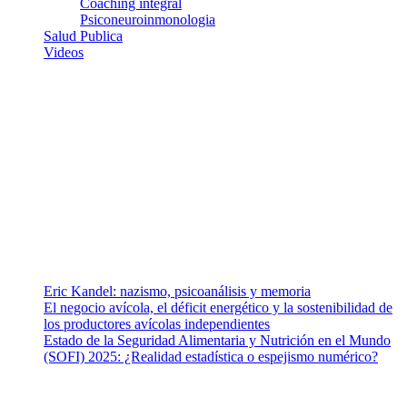
Coaching integral
Psiconeuroinmonologia
Salud Publica
Videos
¿Quiénes somos?
Somos un equipo de investigadores, profesionales de la salud y
ramas afines y de la comunicación comprometidos con la promoción
de una salud responsable. El sitio web MiradorSalud cuenta con un
equipo de colaboradores con ética, sentido crítico y responsabilidad
para abordar los temas fundamentales de nuestra página: Salud y
Vida (estilo de vida y nutrición), Vacunas, Salud Pública y Salud
Mental.
Entradas recientes
Eric Kandel: nazismo, psicoanálisis y memoria
El negocio avícola, el déficit energético y la sostenibilidad de
los productores avícolas independientes
Estado de la Seguridad Alimentaria y Nutrición en el Mundo
(SOFI) 2025: ¿Realidad estadística o espejismo numérico?
Nuestra misión