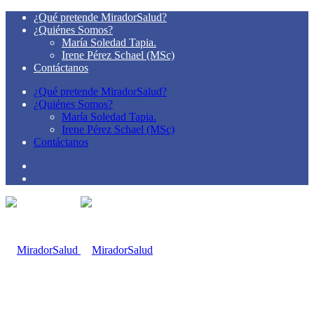
¿Qué pretende MiradorSalud?
¿Quiénes Somos?
María Soledad Tapia.
Irene Pérez Schael (MSc)
Contáctanos
¿Qué pretende MiradorSalud?
¿Quiénes Somos?
María Soledad Tapia.
Irene Pérez Schael (MSc)
Contáctanos