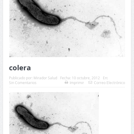
colera
Publicado por:
Mirador Salud
Fecha:
10 octubre, 2012
En:
Sin Comentarios
Imprimir
Correo Electrónico