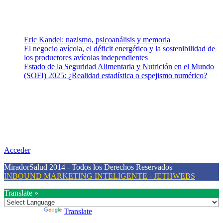
Mental.
Entradas recientes
Eric Kandel: nazismo, psicoanálisis y memoria
El negocio avícola, el déficit energético y la sostenibilidad de
los productores avícolas independientes
Estado de la Seguridad Alimentaria y Nutrición en el Mundo
(SOFI) 2025: ¿Realidad estadística o espejismo numérico?
Nuestra misión
Nuestra misión primordial es estimular una actitud proactiva hacia
una vida saludable, como individuos y como sociedad, mediante la
difusión de información al día que promueva el desarrollo de una
mayor conciencia sobre la prevención en salud.
Acceder
MiradorSalud 2014 - Todos los Derechos Reservados
INBOUND MARKETING INTELIGENTE - JETHWEBS
Translate »
Powered by
Translate