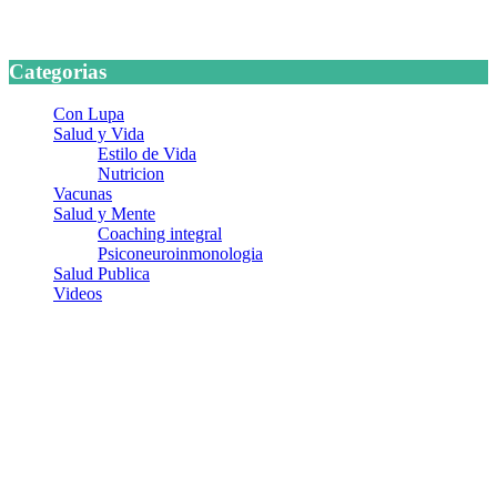
24 marzo, 2026
Categorias
Con Lupa
Salud y Vida
Estilo de Vida
Nutricion
Vacunas
Salud y Mente
Coaching integral
Psiconeuroinmonologia
Salud Publica
Videos
¿Quiénes somos?
Somos un equipo de investigadores, profesionales de la salud y
ramas afines y de la comunicación comprometidos con la promoción
de una salud responsable. El sitio web MiradorSalud cuenta con un
equipo de colaboradores con ética, sentido crítico y responsabilidad
para abordar los temas fundamentales de nuestra página: Salud y
Vida (estilo de vida y nutrición), Vacunas, Salud Pública y Salud