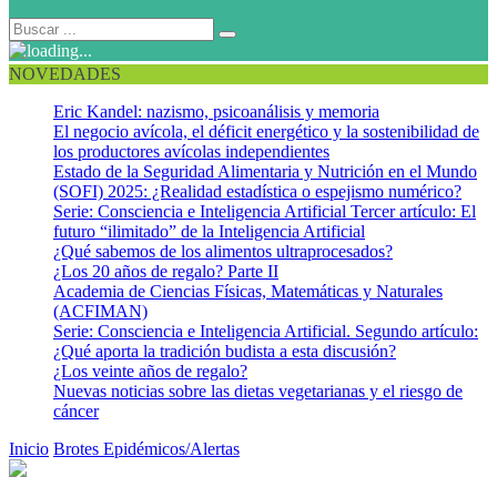
NOVEDADES
Eric Kandel: nazismo, psicoanálisis y memoria
El negocio avícola, el déficit energético y la sostenibilidad de
los productores avícolas independientes
Estado de la Seguridad Alimentaria y Nutrición en el Mundo
(SOFI) 2025: ¿Realidad estadística o espejismo numérico?
Serie: Consciencia e Inteligencia Artificial Tercer artículo: El
futuro “ilimitado” de la Inteligencia Artificial
¿Qué sabemos de los alimentos ultraprocesados?
¿Los 20 años de regalo? Parte II
Academia de Ciencias Físicas, Matemáticas y Naturales
(ACFIMAN)
Serie: Consciencia e Inteligencia Artificial. Segundo artículo:
¿Qué aporta la tradición budista a esta discusión?
¿Los veinte años de regalo?
Nuevas noticias sobre las dietas vegetarianas y el riesgo de
cáncer
Inicio
Brotes Epidémicos/Alertas
Caso de gripe aviar en Indonesia