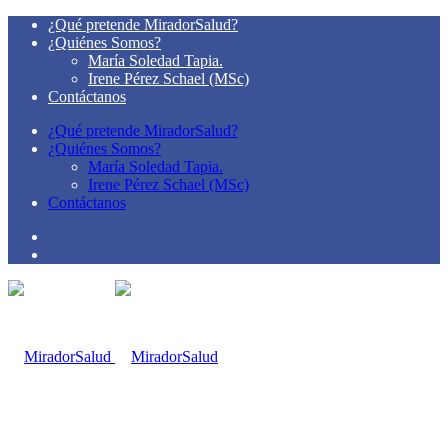
¿Qué pretende MiradorSalud?
¿Quiénes Somos?
María Soledad Tapia.
Irene Pérez Schael (MSc)
Contáctanos
¿Qué pretende MiradorSalud?
¿Quiénes Somos?
María Soledad Tapia.
Irene Pérez Schael (MSc)
Contáctanos